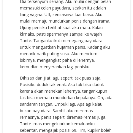
Dia tersenyum senang. Aku mulai dengan pelan
memasuki celah payudara, seakan itu adalah
liang vagina. Uff, sensasinya luar biasa. Aku
mulai memaju mundurkan penis dengan irama.
Ujung penisku terlihat saat aku maju. Kalau
klimaks, pasti spermanya sampai ke wajah
Tante. Tanganku ikut memegang payudara
untuk menguatkan hujaman penis. Kadang aku
menarik-narik puting susu. Aku mencium
bibirnya, mengangkat paha di lehernya,
kemudian menyerahkan lagi penisku.
Dihisap dan jilat lagi, seperti tak puas saja.
Posisiku duduk tak enak. Aku tak bisa duduk
karena akan menekan lehernya, tangankupun
tak bisa memaju mundurkan kepalanya. Oh, ada
sandaran tangan. Empuk lagi. Apalagi kalau
bukan payudara. Sambil aku meremas-
remasnya, penis seperti diremas-remas juga.
Tante Imas mengeluarkan kemaluanku
sebentar, mengajak posisi 69. Hm, kupikir boleh