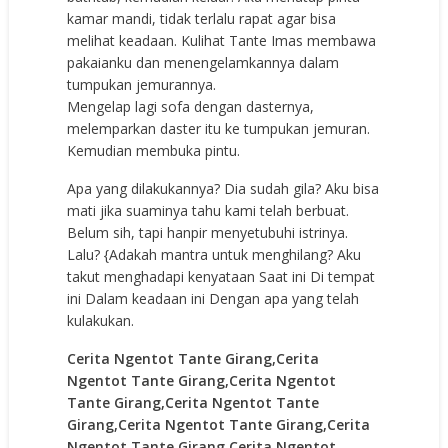
kamar mandi, tidak terlalu rapat agar bisa
melihat keadaan. Kulihat Tante Imas membawa
pakaianku dan menengelamkannya dalam
tumpukan jemurannya.
Mengelap lagi sofa dengan dasternya,
melemparkan daster itu ke tumpukan jemuran.
Kemudian membuka pintu.
Apa yang dilakukannya? Dia sudah gila? Aku bisa
mati jika suaminya tahu kami telah berbuat.
Belum sih, tapi hanpir menyetubuhi istrinya.
Lalu? {Adakah mantra untuk menghilang? Aku
takut menghadapi kenyataan Saat ini Di tempat
ini Dalam keadaan ini Dengan apa yang telah
kulakukan.
Cerita Ngentot Tante Girang,Cerita
Ngentot Tante Girang,Cerita Ngentot
Tante Girang,Cerita Ngentot Tante
Girang,Cerita Ngentot Tante Girang,Cerita
Ngentot Tante Girang,Cerita Ngentot