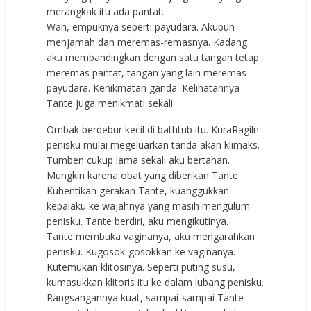
merangkak itu ada pantat.
Wah, empuknya seperti payudara. Akupun
menjamah dan meremas-remasnya. Kadang
aku membandingkan dengan satu tangan tetap
meremas pantat, tangan yang lain meremas
payudara. Kenikmatan ganda. Kelihatannya
Tante juga menikmati sekali.
Ombak berdebur kecil di bathtub itu. KuraRagiln
penisku mulai megeluarkan tanda akan klimaks.
Tumben cukup lama sekali aku bertahan.
Mungkin karena obat yang diberikan Tante.
Kuhentikan gerakan Tante, kuanggukkan
kepalaku ke wajahnya yang masih mengulum
penisku. Tante berdiri, aku mengikutinya.
Tante membuka vaginanya, aku mengarahkan
penisku. Kugosok-gosokkan ke vaginanya.
Kutemukan klitosinya. Seperti puting susu,
kumasukkan klitoris itu ke dalam lubang penisku.
Rangsangannya kuat, sampai-sampai Tante