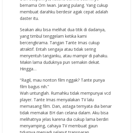
bernama Om Iwan. Jarang pulang. Yang cukup
membuat darahku berdesir agak cepat adalah
daster itu.
Seakan aku bisa melihat dua titik di dadanya,
yang timbul tenggelam ketika kami
bercengkrama. Tangan Tante Imas cukup
atraktif. Entah sengaja atau tidak sering
menyentuh tanganku, atau mampir di pahaku.
Makin lama duduknya pun semakin dekat.
Hingga…
“Ragil, mau nonton film nggak? Tante punya
film bagus nih.”
Wah untunglah. Rumahku tidak mempunyai vcd
player. Tante Imas menyalakan TV lalu
memasang film. Dan, astaga ternyata dia benar
tidak memakai BH dan celana dalam. Aku bisa
melihatnya jelas karena dia cukup lama berdiri
menyamping, cahaya TV membuat gaun
tidurnya menjadi selaput transparan.