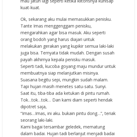
mau jatuh lagi seperti ketika klitorisnya kuhisap
kuat-kuat.
Ok, sekarang aku mulai memasukkan penisku.
Tante Imas menggenggam penisku,
mengarahkan agar bisa masuk. Aku seperti
orang bodoh yang harus diajari untuk
melakukan gerakan yang kupikir semua laki-laki
juga bisa. Ternyata tidak mudah. Dengan susah
payah akhirnya kepala penisku masuk.
Seperti tadi, kucoba goyang maju mundur untuk
membuatnya siap melanjutkan misinya.
Suasana begitu sepi, mungkin sudah malam.
Tapi hujan masih menetes satu-satu. Sunyi.
Saat itu, tiba-tiba ada ketukan di pintu rumah.
Tok…tok…tok… Dan kami diam seperti hendak
dipotret saja,
“Imas…Imas, ini aku. bukain pintu dong…”, teriak
seorang laki-laki.
Kami bagai tersambar geledek, mematung
dalam badai. Hujan tadi berlanjut menjadi badai