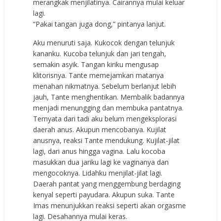
merangkak menjilatinya. Cairannya mulai keluar
lagi.
“Pakai tangan juga dong,” pintanya lanjut.
Aku menuruti saja. Kukocok dengan telunjuk
kananku. Kucoba telunjuk dan jari tengah,
semakin asyik. Tangan kiriku mengusap
klitorisnya. Tante memejamkan matanya
menahan nikmatnya. Sebelum berlanjut lebih
jauh, Tante menghentikan. Membalik badannya
menjadi menungging dan membuka pantatnya.
Ternyata dari tadi aku belum mengeksplorasi
daerah anus. Akupun mencobanya. Kujilat
anusnya, reaksi Tante mendukung. Kujilat-jilat
lagi, dari anus hingga vagina. Lalu kocoba
masukkan dua jariku lagi ke vaginanya dan
mengocoknya. Lidahku menjilat-jilat lagi.
Daerah pantat yang menggembung berdaging
kenyal seperti payudara. Akupun suka. Tante
Imas menunjukkan reaksi seperti akan orgasme
lagi. Desahannya mulai keras.