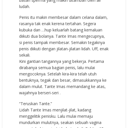
basah sperma yang makin ditambah oleh air
ludah.
Penis itu makin membesar dalam celana dalam,
rasanya tak enak kerena tertahan. Segera
kubuka dan …hup keluarlah batang kemaluan
diikuti dua bolanya. Tante Imas mengecupnya,
si penis tampak membesar. Semakin tegaknya
penis diikuti dengan jilatan-jilatan lidah. Uff, enak
sekali.
Kini gantian tangannya yang bekerja. Pertama
dirabanya semua bagian penis, lalu mulai
mengocoknya. Setelah kira-kira telah utuh
bentuknya, tegak dan besar, dimasukkannya ke
dalam mulut. Tante Imas memandang ke atas,
wajahnya berseri-seri .
“Teruskan Tante.”
Lidah Tante Imas menjilat-jilat, kadang
menggelitik penisku. Lalu mulai memaju
mundurkan mulutnya, seakan sebuah vagina