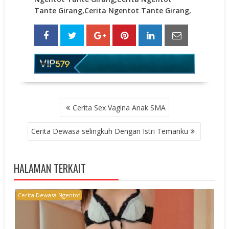
Tante Girang,Cerita Ngentot Tante Girang,
POST
Cerita Sex Vagina Anak SMA
NAVIGATION
Cerita Dewasa selingkuh Dengan Istri Temanku
HALAMAN TERKAIT
Cerita Dewasa Ngentot