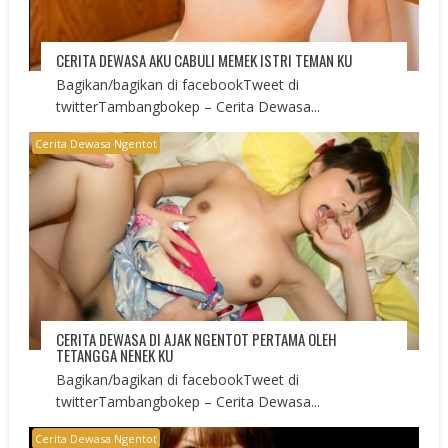
CERITA DEWASA AKU CABULI MEMEK ISTRI TEMAN KU
Bagikan/bagikan di facebookTweet di
twitterTambangbokep – Cerita Dewasa...
Cerita Dewasa Ngentot
CERITA DEWASA DI AJAK NGENTOT PERTAMA OLEH
TETANGGA NENEK KU
Bagikan/bagikan di facebookTweet di
twitterTambangbokep – Cerita Dewasa...
Cerita Dewasa Ngentot