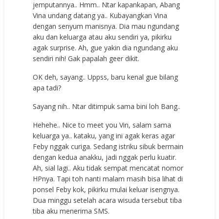
jemputannya.. Hmm.. Ntar kapankapan, Abang
Vina undang datang ya.. Kubayangkan Vina
dengan senyum manisnya. Dia mau ngundang
aku dan keluarga atau aku sendiri ya, pikirku
agak surprise. Ah, gue yakin dia ngundang aku
sendiri nih! Gak papalah geer dikit.
OK deh, sayang.. Uppss, baru kenal gue bilang
apa tadi?
Sayang nih.. Ntar ditimpuk sama bini loh Bang..
Hehehe.. Nice to meet you Vin, salam sama
keluarga ya.. kataku, yang ini agak keras agar
Feby nggak curiga. Sedang istriku sibuk bermain
dengan kedua anakku, jadi nggak perlu kuatir.
Ah, sial lagi.. Aku tidak sempat mencatat nomor
HPnya. Tapi toh nanti malam masih bisa lihat di
ponsel Feby kok, pikirku mulai keluar isengnya.
Dua minggu setelah acara wisuda tersebut tiba
tiba aku menerima SMS.