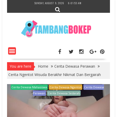
Skip
SUNDAY, AUGUST 9, 2026
6:01:54 AM
to
content
You are here
Home
Cerita Dewasa Perawan
Cerita Ngentot Wisuda Berakhir Nikmat Dan Bergairah
Cerita Dewasa Mahasiswa
Cerita Dewasa Ngentot
Cerita Dewasa
Perawan
Cerita Dewasa Sedarah