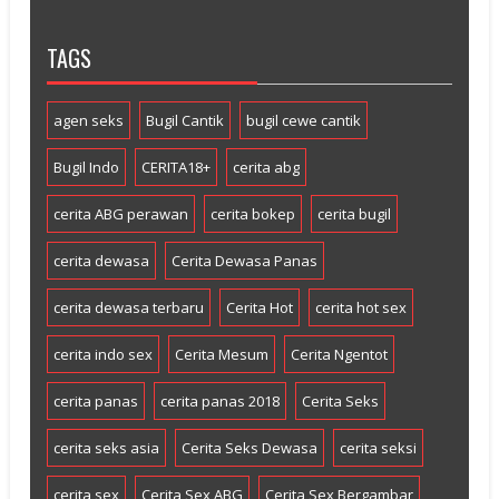
TAGS
agen seks
Bugil Cantik
bugil cewe cantik
Bugil Indo
CERITA18+
cerita abg
cerita ABG perawan
cerita bokep
cerita bugil
cerita dewasa
Cerita Dewasa Panas
cerita dewasa terbaru
Cerita Hot
cerita hot sex
cerita indo sex
Cerita Mesum
Cerita Ngentot
cerita panas
cerita panas 2018
Cerita Seks
cerita seks asia
Cerita Seks Dewasa
cerita seksi
cerita sex
Cerita Sex ABG
Cerita Sex Bergambar