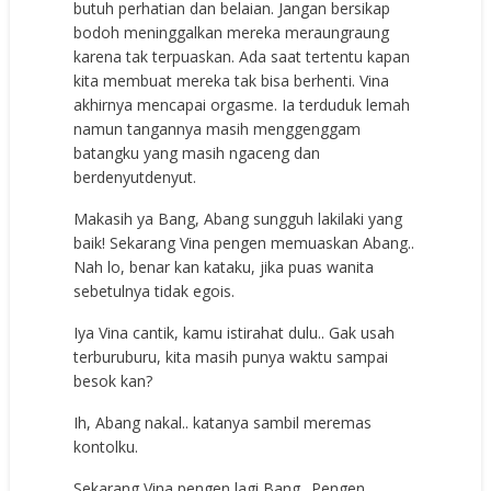
butuh perhatian dan belaian. Jangan bersikap
bodoh meninggalkan mereka meraungraung
karena tak terpuaskan. Ada saat tertentu kapan
kita membuat mereka tak bisa berhenti. Vina
akhirnya mencapai orgasme. Ia terduduk lemah
namun tangannya masih menggenggam
batangku yang masih ngaceng dan
berdenyutdenyut.
Makasih ya Bang, Abang sungguh lakilaki yang
baik! Sekarang Vina pengen memuaskan Abang..
Nah lo, benar kan kataku, jika puas wanita
sebetulnya tidak egois.
Iya Vina cantik, kamu istirahat dulu.. Gak usah
terburuburu, kita masih punya waktu sampai
besok kan?
Ih, Abang nakal.. katanya sambil meremas
kontolku.
Sekarang Vina pengen lagi Bang.. Pengen