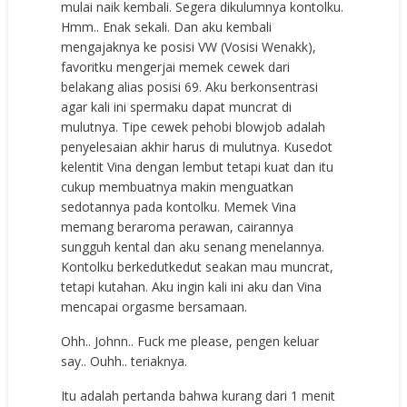
mulai naik kembali. Segera dikulumnya kontolku.
Hmm.. Enak sekali. Dan aku kembali
mengajaknya ke posisi VW (Vosisi Wenakk),
favoritku mengerjai memek cewek dari
belakang alias posisi 69. Aku berkonsentrasi
agar kali ini spermaku dapat muncrat di
mulutnya. Tipe cewek pehobi blowjob adalah
penyelesaian akhir harus di mulutnya. Kusedot
kelentit Vina dengan lembut tetapi kuat dan itu
cukup membuatnya makin menguatkan
sedotannya pada kontolku. Memek Vina
memang beraroma perawan, cairannya
sungguh kental dan aku senang menelannya.
Kontolku berkedutkedut seakan mau muncrat,
tetapi kutahan. Aku ingin kali ini aku dan Vina
mencapai orgasme bersamaan.
Ohh.. Johnn.. Fuck me please, pengen keluar
say.. Ouhh.. teriaknya.
Itu adalah pertanda bahwa kurang dari 1 menit