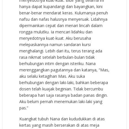
menyedotnya kuat-kuat. Bibir yang selama ini
hanya dapat kupandangi dan bayangkan, kini
benar-benar mendarat keras. Kulumanya penuh
nafsu dan nafas halusnya menyeruak. Lidahnya
dipermainkan cepat dan menari lincah dalam
rongga mulutku. Ia mencari lidahku dan
menyedotnya kuat-kuat. Aku berusaha
melepaskannya namun sandaran kursi
menghalangi. Lebih dari itu, terus terang ada
rasa nikmat setelah berbulan-bulan tidak
berhubungan intim dengan isteriku. Nana
merenggangkan pagutannya dan katanya, “Mas,
aku selalu ketagihan Mas. Aku suka
berhubungan dengan laki-laki, bahkan beberapa
dosen telah kuajak beginian. Tidak bercumbu
beberapa hari saja rasanya badan panas dingin.
Aku belum pernah menemukan laki-laki yang
pas.”
Kuangkat tubuh Nana dan kududukkan di atas
kertas yang masih berserakan di atas meja