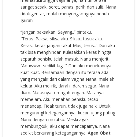
memasukirongga vaginanya, namun terasa
sangat sesak, seret, panas, perih dan sulit. Nana
tidak gentar, malah menyongsongnya penuh
gairah.
“Jangan paksakan, Sayang..” pintaku.
“Terus. Paksa, siksa aku. Siksa.. tusuk aku.
Keras.. keras jangan takut Mas, terus..” Dan aku
tak bisa menghindar. Kulesakkan keras hingga
separuh penisku telah masuk. Nana menjerit,
“Aouwww.. sedikit lagi..” Dan aku menekannya
kuat-kuat. Bersamaan dengan itu terasa ada
yang mengalir dari dalam vagina Nana, meleleh
keluar. Aku melirik, darah.. darah segar. Nana
diam. Nafasnya terengah-engah. Matanya
memejam. Aku menahan penisku tetap
menancap. Tidak turun, tidak juga naik. Untuk
mengurangi ketegangannya, kucari ujung puting
Nana dengan mulutku. Meski agak
membungkuk, aku dapat mencapainya. Nana
sedikit berkurang ketegangannya.
Agen Obat