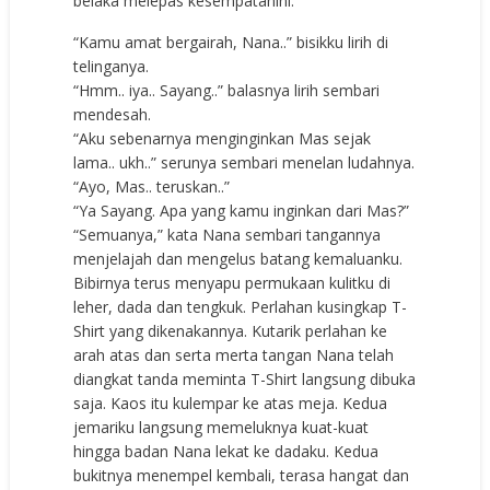
belaka melepas kesempatanini.
“Kamu amat bergairah, Nana..” bisikku lirih di
telinganya.
“Hmm.. iya.. Sayang..” balasnya lirih sembari
mendesah.
“Aku sebenarnya menginginkan Mas sejak
lama.. ukh..” serunya sembari menelan ludahnya.
“Ayo, Mas.. teruskan..”
“Ya Sayang. Apa yang kamu inginkan dari Mas?”
“Semuanya,” kata Nana sembari tangannya
menjelajah dan mengelus batang kemaluanku.
Bibirnya terus menyapu permukaan kulitku di
leher, dada dan tengkuk. Perlahan kusingkap T-
Shirt yang dikenakannya. Kutarik perlahan ke
arah atas dan serta merta tangan Nana telah
diangkat tanda meminta T-Shirt langsung dibuka
saja. Kaos itu kulempar ke atas meja. Kedua
jemariku langsung memeluknya kuat-kuat
hingga badan Nana lekat ke dadaku. Kedua
bukitnya menempel kembali, terasa hangat dan