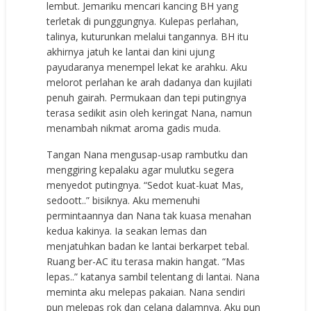
lembut. Jemariku mencari kancing BH yang
terletak di punggungnya. Kulepas perlahan,
talinya, kuturunkan melalui tangannya. BH itu
akhirnya jatuh ke lantai dan kini ujung
payudaranya menempel lekat ke arahku. Aku
melorot perlahan ke arah dadanya dan kujilati
penuh gairah. Permukaan dan tepi putingnya
terasa sedikit asin oleh keringat Nana, namun
menambah nikmat aroma gadis muda.
Tangan Nana mengusap-usap rambutku dan
menggiring kepalaku agar mulutku segera
menyedot putingnya. “Sedot kuat-kuat Mas,
sedoott..” bisiknya. Aku memenuhi
permintaannya dan Nana tak kuasa menahan
kedua kakinya. Ia seakan lemas dan
menjatuhkan badan ke lantai berkarpet tebal.
Ruang ber-AC itu terasa makin hangat. “Mas
lepas..” katanya sambil telentang di lantai. Nana
meminta aku melepas pakaian. Nana sendiri
pun melepas rok dan celana dalamnya. Aku pun