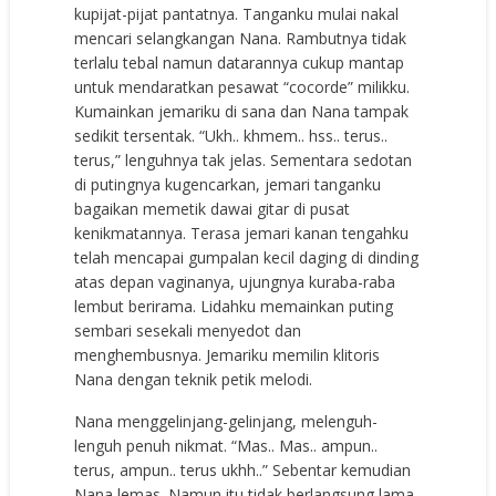
kupijat-pijat pantatnya. Tanganku mulai nakal
mencari selangkangan Nana. Rambutnya tidak
terlalu tebal namun datarannya cukup mantap
untuk mendaratkan pesawat “cocorde” milikku.
Kumainkan jemariku di sana dan Nana tampak
sedikit tersentak. “Ukh.. khmem.. hss.. terus..
terus,” lenguhnya tak jelas. Sementara sedotan
di putingnya kugencarkan, jemari tanganku
bagaikan memetik dawai gitar di pusat
kenikmatannya. Terasa jemari kanan tengahku
telah mencapai gumpalan kecil daging di dinding
atas depan vaginanya, ujungnya kuraba-raba
lembut berirama. Lidahku memainkan puting
sembari sesekali menyedot dan
menghembusnya. Jemariku memilin klitoris
Nana dengan teknik petik melodi.
Nana menggelinjang-gelinjang, melenguh-
lenguh penuh nikmat. “Mas.. Mas.. ampun..
terus, ampun.. terus ukhh..” Sebentar kemudian
Nana lemas. Namun itu tidak berlangsung lama