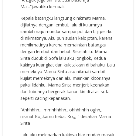
Ma…”jawabku kembali.
Kepala batangku langsung dinikmati Mama,
dijilatnya dengan lembut, lalu di kulumnya
sambil maju mundur sampai pol dan biji pelirku
di nikmatinya. Aku pun sudah kelojotan, karena
menikmatinya karena memainkan batangku
dengan lembut dan hebat. Setelah itu Mama
Sinta duduk di Sofa lalu aku jongkok, Kedua
kakinya kuangkat dan kuletakkan di bahuku. Lalu
memeknya Mama Sinta aku nikmati sambil
kujilat memeknya dan aku mainkan klitorisnya
pakai lidahku, Mama Sinta menjerit keenakan
dan tubuhnya bergerak kanan kiri di atas sofa
seperti cacing kepanasan.
“Ahhhhhh… mmhhhhhh.. ohhhhhhh oghh,,
nikmat Ko,,kamu hebat Ko,,, ” desahan Mama
Sinta
Lalu aku melebarkan kakinya biar mudah masuk