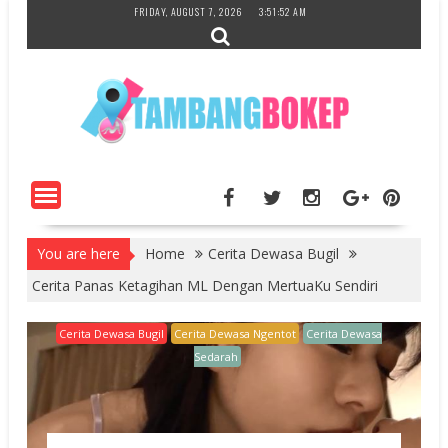
Skip
FRIDAY, AUGUST 7, 2026
3:51:53 AM
to
content
You are here
Home
Cerita Dewasa Bugil
Cerita Panas Ketagihan ML Dengan MertuaKu Sendiri
Cerita Dewasa Bugil
Cerita Dewasa Ngentot
Cerita Dewasa
Sedarah