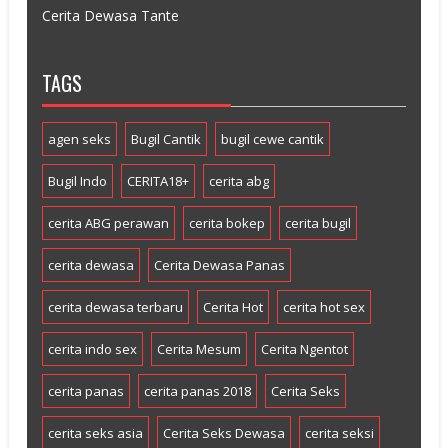
Cerita Dewasa Tante
TAGS
agen seks
Bugil Cantik
bugil cewe cantik
Bugil Indo
CERITA18+
cerita abg
cerita ABG perawan
cerita bokep
cerita bugil
cerita dewasa
Cerita Dewasa Panas
cerita dewasa terbaru
Cerita Hot
cerita hot sex
cerita indo sex
Cerita Mesum
Cerita Ngentot
cerita panas
cerita panas 2018
Cerita Seks
cerita seks asia
Cerita Seks Dewasa
cerita seksi