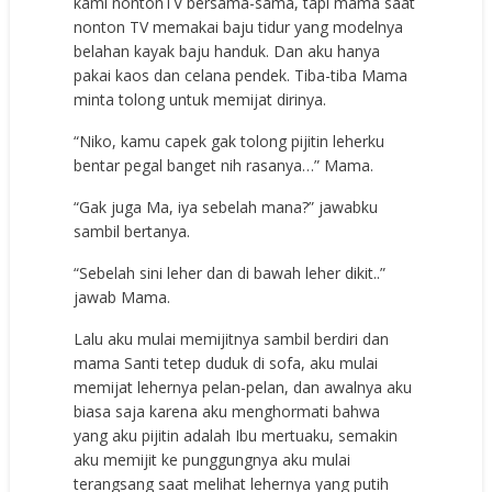
kami nontonTV bersama-sama, tapi mama saat
nonton TV memakai baju tidur yang modelnya
belahan kayak baju handuk. Dan aku hanya
pakai kaos dan celana pendek. Tiba-tiba Mama
minta tolong untuk memijat dirinya.
“Niko, kamu capek gak tolong pijitin leherku
bentar pegal banget nih rasanya…” Mama.
“Gak juga Ma, iya sebelah mana?” jawabku
sambil bertanya.
“Sebelah sini leher dan di bawah leher dikit..”
jawab Mama.
Lalu aku mulai memijitnya sambil berdiri dan
mama Santi tetep duduk di sofa, aku mulai
memijat lehernya pelan-pelan, dan awalnya aku
biasa saja karena aku menghormati bahwa
yang aku pijitin adalah Ibu mertuaku, semakin
aku memijit ke punggungnya aku mulai
terangsang saat melihat lehernya yang putih