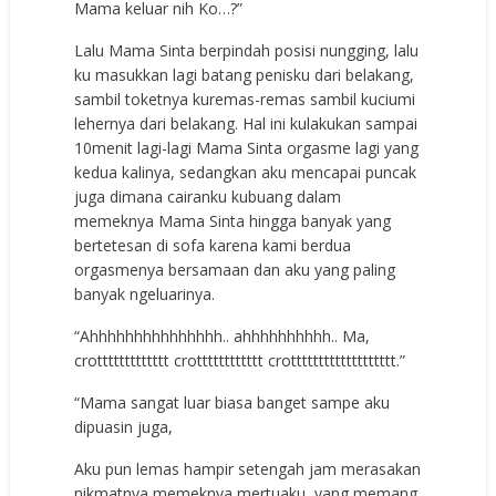
Mama keluar nih Ko…?”
Lalu Mama Sinta berpindah posisi nungging, lalu
ku masukkan lagi batang penisku dari belakang,
sambil toketnya kuremas-remas sambil kuciumi
lehernya dari belakang. Hal ini kulakukan sampai
10menit lagi-lagi Mama Sinta orgasme lagi yang
kedua kalinya, sedangkan aku mencapai puncak
juga dimana cairanku kubuang dalam
memeknya Mama Sinta hingga banyak yang
bertetesan di sofa karena kami berdua
orgasmenya bersamaan dan aku yang paling
banyak ngeluarinya.
“Ahhhhhhhhhhhhhhh.. ahhhhhhhhhh.. Ma,
crottttttttttttt crotttttttttttt crottttttttttttttttttt.”
“Mama sangat luar biasa banget sampe aku
dipuasin juga,
Aku pun lemas hampir setengah jam merasakan
nikmatnya memeknya mertuaku, yang memang