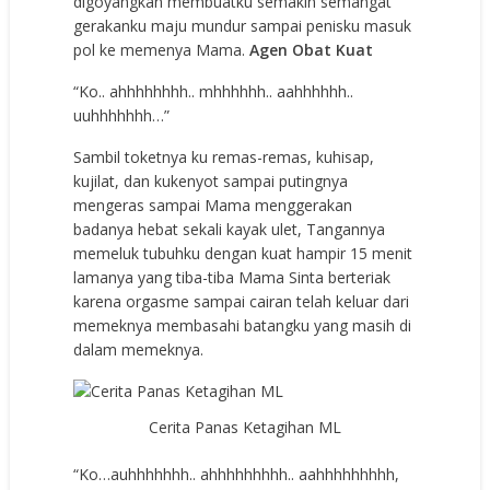
digoyangkan membuatku semakin semangat
gerakanku maju mundur sampai penisku masuk
pol ke memenya Mama.
Agen Obat Kuat
“Ko.. ahhhhhhhh.. mhhhhhh.. aahhhhhh..
uuhhhhhhh…”
Sambil toketnya ku remas-remas, kuhisap,
kujilat, dan kukenyot sampai putingnya
mengeras sampai Mama menggerakan
badanya hebat sekali kayak ulet, Tangannya
memeluk tubuhku dengan kuat hampir 15 menit
lamanya yang tiba-tiba Mama Sinta berteriak
karena orgasme sampai cairan telah keluar dari
memeknya membasahi batangku yang masih di
dalam memeknya.
Cerita Panas Ketagihan ML
“Ko…auhhhhhhh.. ahhhhhhhhh.. aahhhhhhhhh,