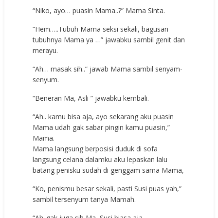
“Niko, ayo… puasin Mama..?” Mama Sinta.
“Hem…..Tubuh Mama seksi sekali, bagusan
tubuhnya Mama ya …” jawabku sambil genit dan
merayu.
“Ah… masak sih..” jawab Mama sambil senyam-
senyum.
“Beneran Ma, Asli ” jawabku kembali.
“Ah.. kamu bisa aja, ayo sekarang aku puasin
Mama udah gak sabar pingin kamu puasin,”
Mama.
Mama langsung berposisi duduk di sofa
langsung celana dalamku aku lepaskan lalu
batang penisku sudah di genggam sama Mama,
“Ko, penismu besar sekali, pasti Susi puas yah,”
sambil tersenyum tanya Mamah.
“Ah..gak juga sih Ma, Susi biasa aja