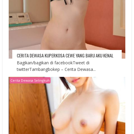
CERITA DEWASA KUPERKOSA CEWE YANG BARU AKU KENAL
Bagikan/bagikan di facebookTweet di
twitterTambangbokep – Cerita Dewasa...
Cerita Dewasa Selingkuh