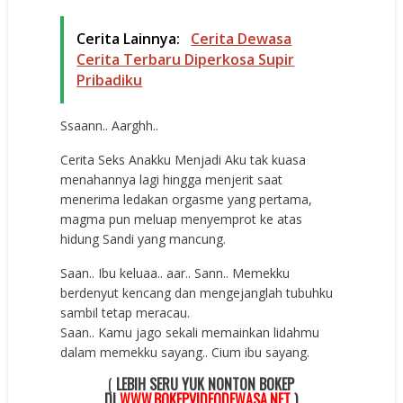
Cerita Lainnya:
Cerita Dewasa
Cerita Terbaru Diperkosa Supir
Pribadiku
Ssaann.. Aarghh..
Cerita Seks Anakku Menjadi Aku tak kuasa
menahannya lagi hingga menjerit saat
menerima ledakan orgasme yang pertama,
magma pun meluap menyemprot ke atas
hidung Sandi yang mancung.
Saan.. Ibu keluaa.. aar.. Sann.. Memekku
berdenyut kencang dan mengejanglah tubuhku
sambil tetap meracau.
Saan.. Kamu jago sekali memainkan lidahmu
dalam memekku sayang.. Cium ibu sayang.
(
LEBIH SERU YUK NONTON BOKEP
DI
WWW.BOKEPVIDEODEWASA.NET
)