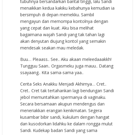
tubuhnya bersandarkan bantal tinggi, lalu Sandi
menaikkan kedua kakiku kebahunya kemudian ia
bersimpuh di depan memekku. Sambil
mengayun dan memompa kontolnya dengan
yang cepat dan kuat. Aku bisa melihat
bagaimana wajah Sandi yang tak tahan lagi
akan denyutan diujung kontol yang semakin
mendesak seakan mau meledak.
Buu… Pleaass.. See.. Aku akaan meleedaaakkh!
Tungguu Saan.. Orgasmeku juga mauu.. Datang
ssayaang.. Kita sama-sama yaa..
Cerita Seks Anakku Menjadi Akhirnya… Cret..
Cret.. Cret tak tertahankan lagi bendungan Sandi
jebol memuntahkan spermanya di vaginaku.
Secara bersamaan akupun mendengus dan
meneriakkan erangan kenikmatan. Segera
kusambar bibir sandi, kukulum dengan hangat
dan kusodorkan lidahku ke dalam rongga mulut
Sandi. Kudekap badan Sandi yang sama