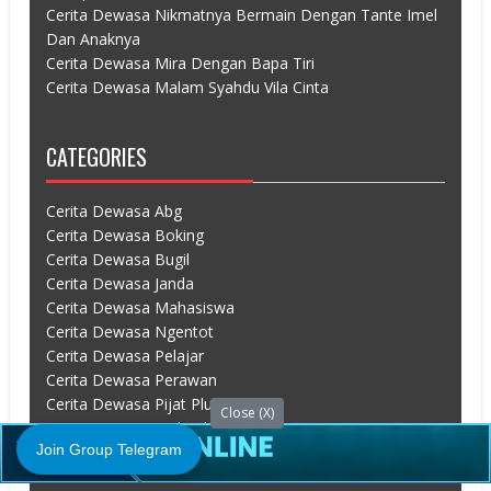
Cerita Dewasa Nikmatnya Bermain Dengan Tante Imel
Dan Anaknya
Cerita Dewasa Mira Dengan Bapa Tiri
Cerita Dewasa Malam Syahdu Vila Cinta
CATEGORIES
Cerita Dewasa Abg
Cerita Dewasa Boking
Cerita Dewasa Bugil
Cerita Dewasa Janda
Cerita Dewasa Mahasiswa
Cerita Dewasa Ngentot
Cerita Dewasa Pelajar
Cerita Dewasa Perawan
Cerita Dewasa Pijat Plus
Close (X)
Cerita Dewasa Sedarah
Join Group Telegram
Cerita Dewasa Selingkuh
Cerita Dewasa Suster