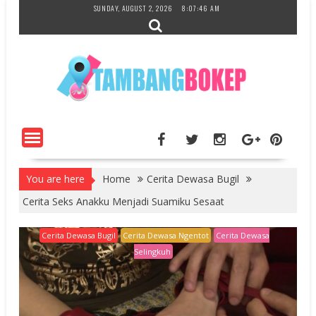
Skip
SUNDAY, AUGUST 2, 2026
8:07:47 AM
to
content
You are here
Home
Cerita Dewasa Bugil
Cerita Seks Anakku Menjadi Suamiku Sesaat
Cerita Dewasa Bugil
Cerita Dewasa Ngentot
Cerita Dewasa
Selingkuh