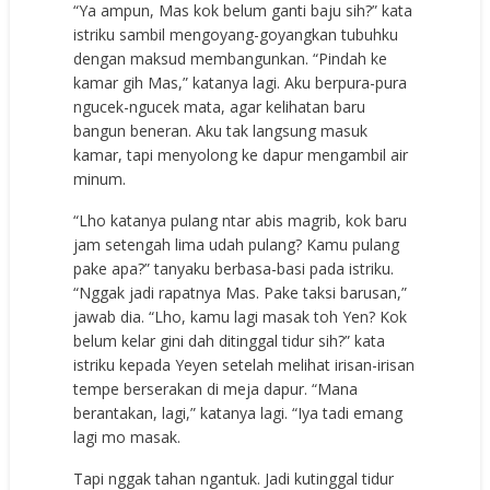
“Ya ampun, Mas kok belum ganti baju sih?” kata
istriku sambil mengoyang-goyangkan tubuhku
dengan maksud membangunkan. “Pindah ke
kamar gih Mas,” katanya lagi. Aku berpura-pura
ngucek-ngucek mata, agar kelihatan baru
bangun beneran. Aku tak langsung masuk
kamar, tapi menyolong ke dapur mengambil air
minum.
“Lho katanya pulang ntar abis magrib, kok baru
jam setengah lima udah pulang? Kamu pulang
pake apa?” tanyaku berbasa-basi pada istriku.
“Nggak jadi rapatnya Mas. Pake taksi barusan,”
jawab dia. “Lho, kamu lagi masak toh Yen? Kok
belum kelar gini dah ditinggal tidur sih?” kata
istriku kepada Yeyen setelah melihat irisan-irisan
tempe berserakan di meja dapur. “Mana
berantakan, lagi,” katanya lagi. “Iya tadi emang
lagi mo masak.
Tapi nggak tahan ngantuk. Jadi kutinggal tidur