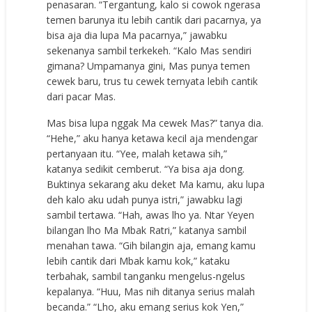
penasaran. “Tergantung, kalo si cowok ngerasa
temen barunya itu lebih cantik dari pacarnya, ya
bisa aja dia lupa Ma pacarnya,” jawabku
sekenanya sambil terkekeh. “Kalo Mas sendiri
gimana? Umpamanya gini, Mas punya temen
cewek baru, trus tu cewek ternyata lebih cantik
dari pacar Mas.
Mas bisa lupa nggak Ma cewek Mas?” tanya dia.
“Hehe,” aku hanya ketawa kecil aja mendengar
pertanyaan itu. “Yee, malah ketawa sih,”
katanya sedikit cemberut. “Ya bisa aja dong.
Buktinya sekarang aku deket Ma kamu, aku lupa
deh kalo aku udah punya istri,” jawabku lagi
sambil tertawa. “Hah, awas lho ya. Ntar Yeyen
bilangan lho Ma Mbak Ratri,” katanya sambil
menahan tawa. “Gih bilangin aja, emang kamu
lebih cantik dari Mbak kamu kok,” kataku
terbahak, sambil tanganku mengelus-ngelus
kepalanya. “Huu, Mas nih ditanya serius malah
becanda.” “Lho, aku emang serius kok Yen,”