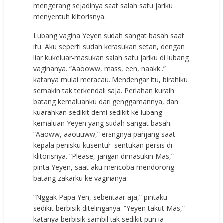
mengerang sejadinya saat salah satu jariku
menyentuh klitorisnya.
Lubang vagina Yeyen sudah sangat basah saat
itu. Aku seperti sudah kerasukan setan, dengan
liar kukeluar-masukan salah satu jariku di lubang
vaginanya. “Aaooww, mass, een, naakk..”
katanya mulai meracau. Mendengar itu, birahiku
semakin tak terkendali saja. Perlahan kuraih
batang kemaluanku dari genggamannya, dan
kuarahkan sedikit demi sedikit ke lubang
kemaluan Yeyen yang sudah sangat basah.
“Aaoww, aaouuww,” erangnya panjang saat
kepala penisku kusentuh-sentukan persis di
klitorisnya. “Please, jangan dimasukin Mas,”
pinta Yeyen, saat aku mencoba mendorong
batang zakarku ke vaginanya.
“Nggak Papa Yen, sebentaar aja,” pintaku
sedikit berbisik ditelinganya. “Yeyen takut Mas,”
katanya berbisik sambil tak sedikit pun ia