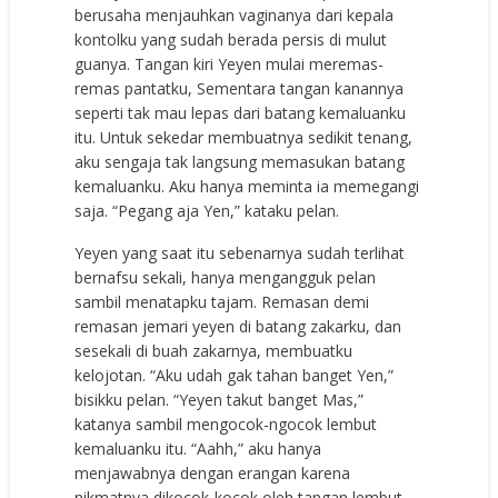
berusaha menjauhkan vaginanya dari kepala
kontolku yang sudah berada persis di mulut
guanya. Tangan kiri Yeyen mulai meremas-
remas pantatku, Sementara tangan kanannya
seperti tak mau lepas dari batang kemaluanku
itu. Untuk sekedar membuatnya sedikit tenang,
aku sengaja tak langsung memasukan batang
kemaluanku. Aku hanya meminta ia memegangi
saja. “Pegang aja Yen,” kataku pelan.
Yeyen yang saat itu sebenarnya sudah terlihat
bernafsu sekali, hanya mengangguk pelan
sambil menatapku tajam. Remasan demi
remasan jemari yeyen di batang zakarku, dan
sesekali di buah zakarnya, membuatku
kelojotan. “Aku udah gak tahan banget Yen,”
bisikku pelan. “Yeyen takut banget Mas,”
katanya sambil mengocok-ngocok lembut
kemaluanku itu. “Aahh,” aku hanya
menjawabnya dengan erangan karena
nikmatnya dikocok-kocok oleh tangan lembut