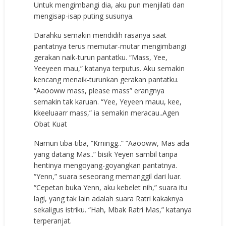
Untuk mengimbangi dia, aku pun menjilati dan
mengisap-isap puting susunya.
Darahku semakin mendidih rasanya saat
pantatnya terus memutar-mutar mengimbangi
gerakan naik-turun pantatku. “Mass, Yee,
Yeeyeen mau,” katanya terputus. Aku semakin
kencang menaik-turunkan gerakan pantatku.
“Aaooww mass, please mass” erangnya
semakin tak karuan. “Yee, Yeyeen mauu, kee,
kkeeluaarr mass,” ia semakin meracau.
.Agen
Obat Kuat
Namun tiba-tiba, “Krriingg..” “Aaooww, Mas ada
yang datang Mas..” bisik Yeyen sambil tanpa
hentinya mengoyang-goyangkan pantatnya.
“Yenn,” suara seseorang memanggil dari luar.
“Cepetan buka Yenn, aku kebelet nih,” suara itu
lagi, yang tak lain adalah suara Ratri kakaknya
sekaligus istriku. “Hah, Mbak Ratri Mas,” katanya
terperanjat.