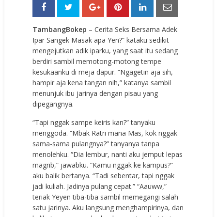
TambangBokep
– Cerita Seks Bersama Adek
Ipar Sangek Masak apa Yen?” kataku sedikit
mengejutkan adik iparku, yang saat itu sedang
berdiri sambil memotong-motong tempe
kesukaanku di meja dapur. “Ngagetin aja sih,
hampir aja kena tangan nih,” katanya sambil
menunjuk ibu jarinya dengan pisau yang
dipegangnya.
“Tapi nggak sampe keiris kan?” tanyaku
menggoda. “Mbak Ratri mana Mas, kok nggak
sama-sama pulangnya?” tanyanya tanpa
menolehku. “Dia lembur, nanti aku jemput lepas
magrib,” jawabku. “Kamu nggak ke kampus?”
aku balik bertanya. “Tadi sebentar, tapi nggak
jadi kuliah. Jadinya pulang cepat.” “Aauww,”
teriak Yeyen tiba-tiba sambil memegangi salah
satu jarinya. Aku langsung menghampirinya, dan