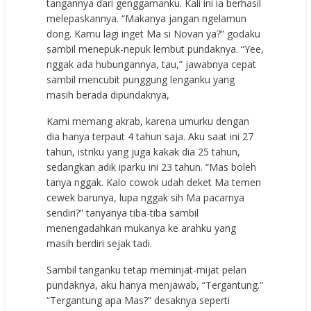
tangannya dari genggamanku. Kali ini ia berhasil
melepaskannya. “Makanya jangan ngelamun
dong. Kamu lagi inget Ma si Novan ya?” godaku
sambil menepuk-nepuk lembut pundaknya. “Yee,
nggak ada hubungannya, tau,” jawabnya cepat
sambil mencubit punggung lenganku yang
masih berada dipundaknya,
Kami memang akrab, karena umurku dengan
dia hanya terpaut 4 tahun saja. Aku saat ini 27
tahun, istriku yang juga kakak dia 25 tahun,
sedangkan adik iparku ini 23 tahun. “Mas boleh
tanya nggak. Kalo cowok udah deket Ma temen
cewek barunya, lupa nggak sih Ma pacarnya
sendiri?” tanyanya tiba-tiba sambil
menengadahkan mukanya ke arahku yang
masih berdiri sejak tadi.
Sambil tanganku tetap meminjat-mijat pelan
pundaknya, aku hanya menjawab, “Tergantung.”
“Tergantung apa Mas?” desaknya seperti