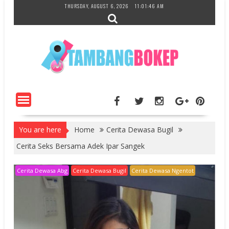
Skip
THURSDAY, AUGUST 6, 2026
11:01:47 AM
to
content
You are here
Home
Cerita Dewasa Bugil
Cerita Seks Bersama Adek Ipar Sangek
Cerita Dewasa Abg
Cerita Dewasa Bugil
Cerita Dewasa Ngentot