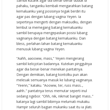
Sambil kutarik agar dia benar-benar duduk di
pahaku, tanganku kembali mengarahkan batang
kemaluanku yang posisinya tegak berdiri itu
agar pas dengan lubang vagina Yeyen. Ia
sepertinya mengerti dengan maksudku, dengan
lembut ia memegang batang kemaluanku
sambil berupaya mengepaskan posisi lubang
vaginanya dengan batang kemaluanku. Dan
bless, perlahan-lahan batang kemaluanku
menusuk lubang vagina Yeyen.
“Aahh, aaooww, mass,” Yeyen mengerang
sambil kelojotan badannya. Kutekan pinggulnya
agar dia benar-benar menekan pantatnya.
Dengan demikian, batang kontolku pun akan
melesak semuanya masuk ke lubang vaginanya.
“Yeenn,” kataku. “Aooww, ter, russ mass..,
aahh..” pantatnya terus memutar seperti inul
sedang ngebor. “Ohh, nik, nikmat banget mass..”
katanya lagi sambil bibirnya melumati mukaku.
Hampir seluruh bagian mukanku saat itu ia jilati.