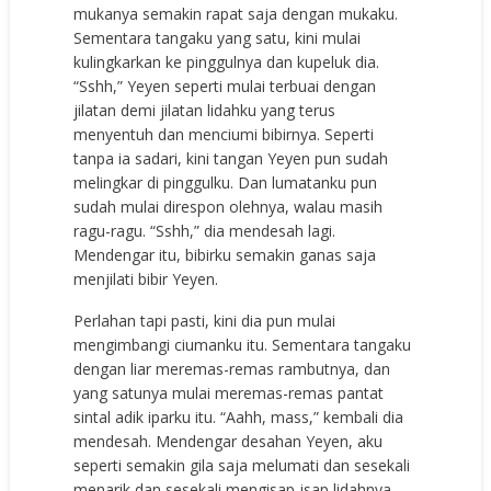
mukanya semakin rapat saja dengan mukaku.
Sementara tangaku yang satu, kini mulai
kulingkarkan ke pinggulnya dan kupeluk dia.
“Sshh,” Yeyen seperti mulai terbuai dengan
jilatan demi jilatan lidahku yang terus
menyentuh dan menciumi bibirnya. Seperti
tanpa ia sadari, kini tangan Yeyen pun sudah
melingkar di pinggulku. Dan lumatanku pun
sudah mulai direspon olehnya, walau masih
ragu-ragu. “Sshh,” dia mendesah lagi.
Mendengar itu, bibirku semakin ganas saja
menjilati bibir Yeyen.
Perlahan tapi pasti, kini dia pun mulai
mengimbangi ciumanku itu. Sementara tangaku
dengan liar meremas-remas rambutnya, dan
yang satunya mulai meremas-remas pantat
sintal adik iparku itu. “Aahh, mass,” kembali dia
mendesah. Mendengar desahan Yeyen, aku
seperti semakin gila saja melumati dan sesekali
menarik dan sesekali mengisap-isap lidahnya.