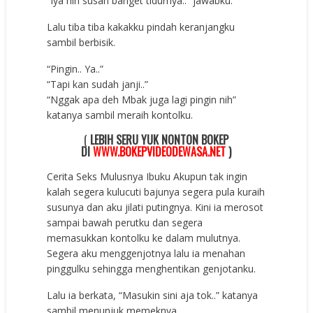
“Iya nih susah banget tidurnya..” jawabku.
Lalu tiba tiba kakakku pindah keranjangku
sambil berbisik.
“Pingin.. Ya..”
“Tapi kan sudah janji..”
“Nggak apa deh Mbak juga lagi pingin nih”
katanya sambil meraih kontolku.
(
LEBIH SERU YUK NONTON BOKEP
DI
WWW.BOKEPVIDEODEWASA.NET
)
Cerita Seks Mulusnya Ibuku Akupun tak ingin
kalah segera kulucuti bajunya segera pula kuraih
susunya dan aku jilati putingnya. Kini ia merosot
sampai bawah perutku dan segera
memasukkan kontolku ke dalam mulutnya.
Segera aku menggenjotnya lalu ia menahan
pinggulku sehingga menghentikan genjotanku.
Lalu ia berkata, “Masukin sini aja tok..” katanya
sambil menunjuk memeknya.