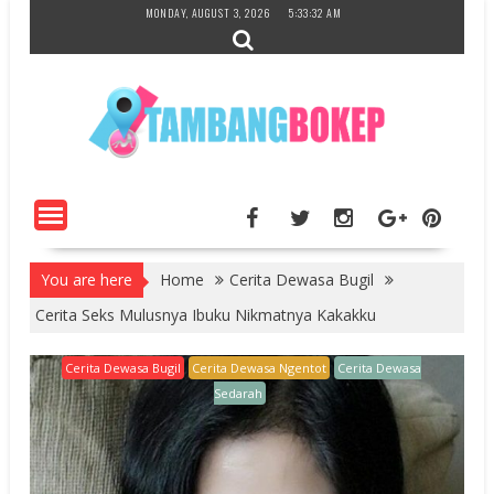
Skip
MONDAY, AUGUST 3, 2026
5:33:33 AM
to
content
You are here
Home
Cerita Dewasa Bugil
Cerita Seks Mulusnya Ibuku Nikmatnya Kakakku
Cerita Dewasa Bugil
Cerita Dewasa Ngentot
Cerita Dewasa
Sedarah