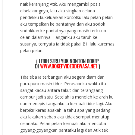
naik keranjang Atik. Aku mengambil posisi
dibelakangnya, lalu aku singkap celana
pendekku kukeluarkan kontolku lalu pelan pelan
aku tempelkan ke pantatnya dan aku sodok
sodokkan ke pantatnya yang masih tertutup
celan dalamnya. Tanganku aku taruh ke
susunya, ternyata ia tidak pakai BH lalu kuremas
pelan pelan.
(
LEBIH SERU YUK NONTON BOKEP
DI
WWW.BOKEPVIDEODEWASA.NET
)
Tiba tiba ia terbangun aku segera diam dan
pura-pura masih tidur. Perasaanku waktu itu
sangat kacau antara takut dan terangsang
campur jadi satu. Setelah ia menoleh ke arah ku
dan menepis tanganku ia kembali tidur lagi. Aku
berpikir keras apakah ia tahu apa yang sedang
aku lakukan sebab aku tidak sempat menutup
celanaku. Pelan pelan kembali aku mencoba
goyang-goyangkan pantatku lagi dan Atik tak