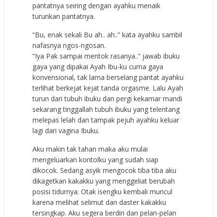
pantatnya seiring dengan ayahku menaik
turunkan pantatnya.
“Bu, enak sekali Bu ah.. ah..” kata ayahku sambil
nafasnya ngos-ngosan.
“Iya Pak sampai mentok rasanya..” jawab ibuku
gaya yang dipakai Ayah Ibu-ku cuma gaya
konvensional, tak lama berselang pantat ayahku
terlihat berkejat kejat tanda orgasme. Lalu Ayah
turun dari tubuh ibuku dan pergi kekamar mandi
sekarang tinggallah tubuh ibuku yang telentang
melepas lelah dan tampak pejuh ayahku keluar
lagi dari vagina Ibuku.
Aku makin tak tahan maka aku mulai
mengeluarkan kontolku yang sudah siap
dikocok. Sedang asyik mengocok tiba tiba aku
dikagetkan kakakku yang menggeliat berubah
posisi tidurnya. Otak isengku kembali muncul
karena melihat selimut dan daster kakakku
tersingkap. Aku segera berdiri dan pelan-pelan