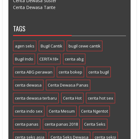
Cerita Dewasa Suster
Cerita Dewasa Tante
TAGS
agen seks
Bugil Cantik
bugil cewe cantik
Bugil Indo
CERITA18+
cerita abg
cerita ABG perawan
cerita bokep
cerita bugil
cerita dewasa
Cerita Dewasa Panas
cerita dewasa terbaru
Cerita Hot
cerita hot sex
cerita indo sex
Cerita Mesum
Cerita Ngentot
cerita panas
cerita panas 2018
Cerita Seks
cerita seks asia
Cerita Seks Dewasa
cerita seksi