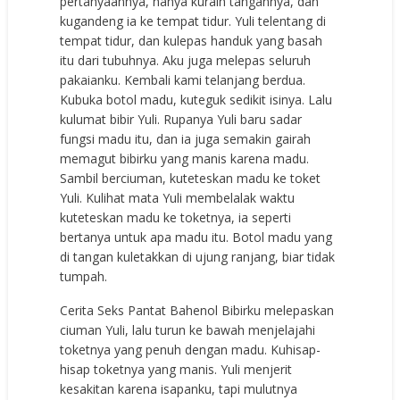
pertanyaannya, hanya kuraih tangannya, dan
kugandeng ia ke tempat tidur. Yuli telentang di
tempat tidur, dan kulepas handuk yang basah
itu dari tubuhnya. Aku juga melepas seluruh
pakaianku. Kembali kami telanjang berdua.
Kubuka botol madu, kuteguk sedikit isinya. Lalu
kulumat bibir Yuli. Rupanya Yuli baru sadar
fungsi madu itu, dan ia juga semakin gairah
memagut bibirku yang manis karena madu.
Sambil berciuman, kuteteskan madu ke toket
Yuli. Kulihat mata Yuli membelalak waktu
kuteteskan madu ke toketnya, ia seperti
bertanya untuk apa madu itu. Botol madu yang
di tangan kuletakkan di ujung ranjang, biar tidak
tumpah.
Cerita Seks Pantat Bahenol Bibirku melepaskan
ciuman Yuli, lalu turun ke bawah menjelajahi
toketnya yang penuh dengan madu. Kuhisap-
hisap toketnya yang manis. Yuli menjerit
kesakitan karena isapanku, tapi mulutnya