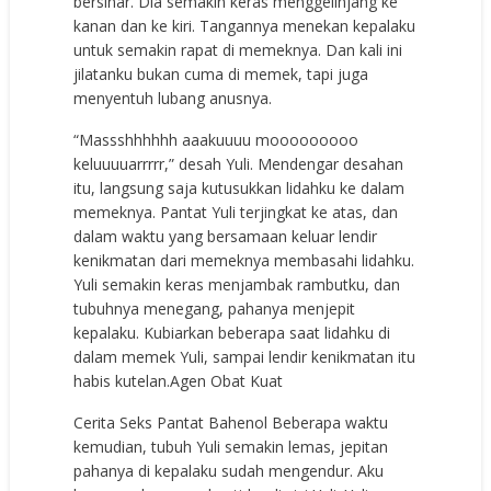
bersinar. Dia semakin keras menggelinjang ke
kanan dan ke kiri. Tangannya menekan kepalaku
untuk semakin rapat di memeknya. Dan kali ini
jilatanku bukan cuma di memek, tapi juga
menyentuh lubang anusnya.
“Massshhhhhh aaakuuuu mooooooooo
keluuuuarrrrr,” desah Yuli. Mendengar desahan
itu, langsung saja kutusukkan lidahku ke dalam
memeknya. Pantat Yuli terjingkat ke atas, dan
dalam waktu yang bersamaan keluar lendir
kenikmatan dari memeknya membasahi lidahku.
Yuli semakin keras menjambak rambutku, dan
tubuhnya menegang, pahanya menjepit
kepalaku. Kubiarkan beberapa saat lidahku di
dalam memek Yuli, sampai lendir kenikmatan itu
habis kutelan.
Agen Obat Kuat
Cerita Seks Pantat Bahenol Beberapa waktu
kemudian, tubuh Yuli semakin lemas, jepitan
pahanya di kepalaku sudah mengendur. Aku