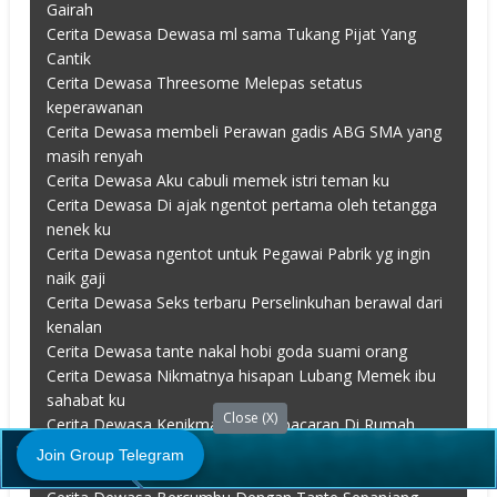
Gairah
Cerita Dewasa Dewasa ml sama Tukang Pijat Yang
Cantik
Cerita Dewasa Threesome Melepas setatus
keperawanan
Cerita Dewasa membeli Perawan gadis ABG SMA yang
masih renyah
Cerita Dewasa Aku cabuli memek istri teman ku
Cerita Dewasa Di ajak ngentot pertama oleh tetangga
nenek ku
Cerita Dewasa ngentot untuk Pegawai Pabrik yg ingin
naik gaji
Cerita Dewasa Seks terbaru Perselinkuhan berawal dari
kenalan
Cerita Dewasa tante nakal hobi goda suami orang
Cerita Dewasa Nikmatnya hisapan Lubang Memek ibu
sahabat ku
Close (X)
Cerita Dewasa Kenikmatan saat pacaran Di Rumah
Kosong
Join Group Telegram
Cerita Dewasa Berselingkuh dengan pembantu cantik