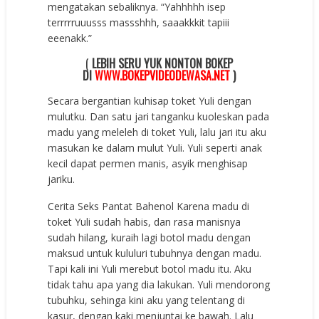
mengatakan sebaliknya. “Yahhhhh isep
terrrrruuusss massshhh, saaakkkit tapiii
eeenakk.”
(
LEBIH SERU YUK NONTON BOKEP
DI
WWW.BOKEPVIDEODEWASA.NET
)
Secara bergantian kuhisap toket Yuli dengan
mulutku. Dan satu jari tanganku kuoleskan pada
madu yang meleleh di toket Yuli, lalu jari itu aku
masukan ke dalam mulut Yuli. Yuli seperti anak
kecil dapat permen manis, asyik menghisap
jariku.
Cerita Seks Pantat Bahenol Karena madu di
toket Yuli sudah habis, dan rasa manisnya
sudah hilang, kuraih lagi botol madu dengan
maksud untuk kululuri tubuhnya dengan madu.
Tapi kali ini Yuli merebut botol madu itu. Aku
tidak tahu apa yang dia lakukan. Yuli mendorong
tubuhku, sehinga kini aku yang telentang di
kasur, dengan kaki menjuntai ke bawah. Lalu