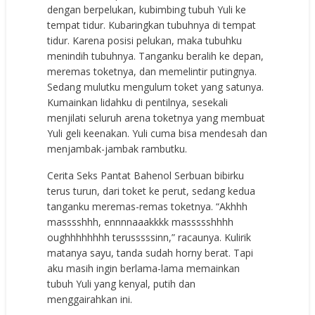
dengan berpelukan, kubimbing tubuh Yuli ke
tempat tidur. Kubaringkan tubuhnya di tempat
tidur. Karena posisi pelukan, maka tubuhku
menindih tubuhnya. Tanganku beralih ke depan,
meremas toketnya, dan memelintir putingnya.
Sedang mulutku mengulum toket yang satunya.
Kumainkan lidahku di pentilnya, sesekali
menjilati seluruh arena toketnya yang membuat
Yuli geli keenakan. Yuli cuma bisa mendesah dan
menjambak-jambak rambutku.
Cerita Seks Pantat Bahenol Serbuan bibirku
terus turun, dari toket ke perut, sedang kedua
tanganku meremas-remas toketnya. “Akhhh
masssshhh, ennnnaaakkkk massssshhhh
oughhhhhhhh terusssssinn,” racaunya. Kulirik
matanya sayu, tanda sudah horny berat. Tapi
aku masih ingin berlama-lama memainkan
tubuh Yuli yang kenyal, putih dan
menggairahkan ini.