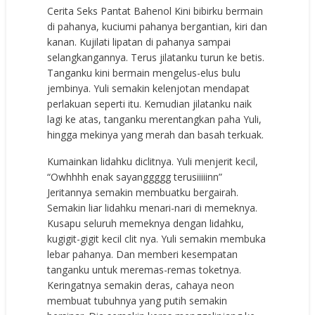
Cerita Seks Pantat Bahenol Kini bibirku bermain
di pahanya, kuciumi pahanya bergantian, kiri dan
kanan. Kujilati lipatan di pahanya sampai
selangkangannya. Terus jilatanku turun ke betis.
Tanganku kini bermain mengelus-elus bulu
jembinya. Yuli semakin kelenjotan mendapat
perlakuan seperti itu. Kemudian jilatanku naik
lagi ke atas, tanganku merentangkan paha Yuli,
hingga mekinya yang merah dan basah terkuak.
Kumainkan lidahku diclitnya. Yuli menjerit kecil,
“Owhhhh enak sayanggggg terusiiiiinn”
Jeritannya semakin membuatku bergairah.
Semakin liar lidahku menari-nari di memeknya.
Kusapu seluruh memeknya dengan lidahku,
kugigit-gigit kecil clit nya. Yuli semakin membuka
lebar pahanya. Dan memberi kesempatan
tanganku untuk meremas-remas toketnya.
Keringatnya semakin deras, cahaya neon
membuat tubuhnya yang putih semakin