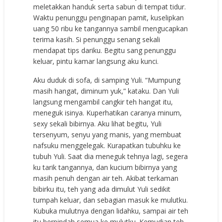
meletakkan handuk serta sabun di tempat tidur.
Waktu penunggu penginapan pamit, kuselipkan
uang 50 ribu ke tangannya sambil mengucapkan
terima kasih. Si penunggu senang sekali
mendapat tips dariku. Begitu sang penunggu
keluar, pintu kamar langsung aku kunci.
Aku duduk di sofa, di samping Yuli. “Mumpung
masih hangat, diminum yuk,” kataku. Dan Yuli
langsung mengambil cangkir teh hangat itu,
meneguk isinya. Kuperhatikan caranya minum,
sexy sekali bibirnya. Aku lihat begitu, Yuli
tersenyum, senyu yang manis, yang membuat
nafsuku menggelegak. Kurapatkan tubuhku ke
tubuh Yuli. Saat dia meneguk tehnya lagi, segera
ku tarik tangannya, dan kucium bibirnya yang
masih penuh dengan air teh. Akibat terkaman
bibirku itu, teh yang ada dimulut Yuli sedikit
tumpah keluar, dan sebagian masuk ke mulutku.
Kubuka mulutnya dengan lidahku, sampai air teh
itu berpindah semua ke mulutku. Kemudian teh