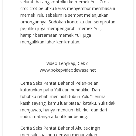
seluruh batang kontolku ke memek Yuli. Crot-
crot crot pejuhku keras menyembur membasahi
memek Yuli, sebelum ia sempat melanjutkan
omongannya. Sodokan kontolku dan semprotan
pejuhku juga mempengaruhi memek Yuli,
hampir bersamaan memek Yuli juga
mengalirkan lahar kenikmatan.
Video Lengkap, Cek di
www.bokepvideodewasa.net
Cerita Seks Pantat Bahenol Pelan-pelan
kuturunkan paha Yuli dari pundakku. Dan
tubuhku rebah menindih tubuh Yuli. “Terima
kasih sayang, kamu luar biasa,” kataku. Yuli tidak
menjawab, hanya mencium bibirku, dan dari
sudut matanya ada titik air bening.
Cerita Seks Pantat Bahenol Aku tak ingin
merusak suasana dengan menanyakan