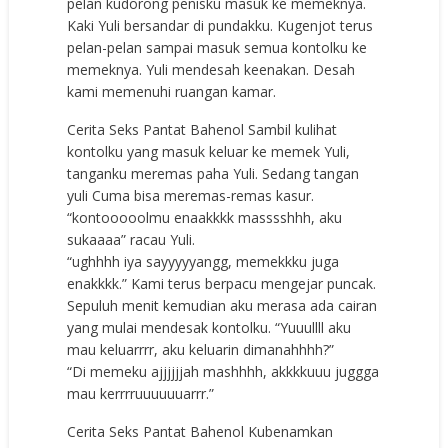
pelan kudorong penisku masuk ke memeknya.
Kaki Yuli bersandar di pundakku. Kugenjot terus
pelan-pelan sampai masuk semua kontolku ke
memeknya. Yuli mendesah keenakan. Desah
kami memenuhi ruangan kamar.
Cerita Seks Pantat Bahenol Sambil kulihat
kontolku yang masuk keluar ke memek Yuli,
tanganku meremas paha Yuli. Sedang tangan
yuli Cuma bisa meremas-remas kasur.
“kontooooolmu enaakkkk masssshhh, aku
sukaaaa” racau Yuli.
“ughhhh iya sayyyyyangg, memekkku juga
enakkkk.” Kami terus berpacu mengejar puncak.
Sepuluh menit kemudian aku merasa ada cairan
yang mulai mendesak kontolku. “Yuuullll aku
mau keluarrrr, aku keluarin dimanahhhh?”
“Di memeku ajjjjjjah mashhhh, akkkkuuu juggga
mau kerrrruuuuuuarrr.”
Cerita Seks Pantat Bahenol Kubenamkan