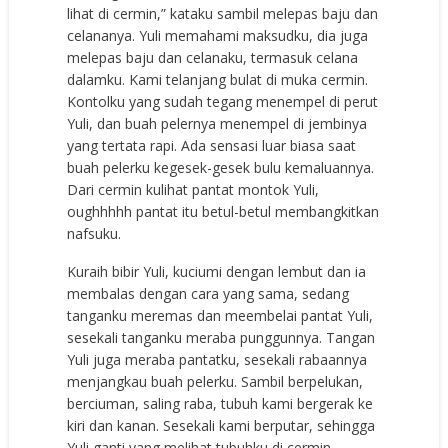
lihat di cermin,” kataku sambil melepas baju dan
celananya. Yuli memahami maksudku, dia juga
melepas baju dan celanaku, termasuk celana
dalamku. Kami telanjang bulat di muka cermin.
Kontolku yang sudah tegang menempel di perut
Yuli, dan buah pelernya menempel di jembinya
yang tertata rapi. Ada sensasi luar biasa saat
buah pelerku kegesek-gesek bulu kemaluannya.
Dari cermin kulihat pantat montok Yuli,
oughhhhh pantat itu betul-betul membangkitkan
nafsuku.
Kuraih bibir Yuli, kuciumi dengan lembut dan ia
membalas dengan cara yang sama, sedang
tanganku meremas dan meembelai pantat Yuli,
sesekali tanganku meraba punggunnya. Tangan
Yuli juga meraba pantatku, sesekali rabaannya
menjangkau buah pelerku. Sambil berpelukan,
berciuman, saling raba, tubuh kami bergerak ke
kiri dan kanan. Sesekali kami berputar, sehingga
Yuli ganti yang melihat tubuhku di cermin.