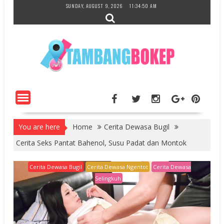
Skip
SUNDAY, AUGUST 9, 2026
11:34:51 AM
to
content
You are here
Home
Cerita Dewasa Bugil
Cerita Seks Pantat Bahenol, Susu Padat dan Montok
Cerita Dewasa Bugil
Cerita Dewasa Ngentot
Cerita Dewasa
Selingkuh