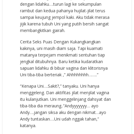
dengan lidahku….turun lagi ke sekumpulan
rambut dan kedua pahanya hujilat-jilat terus
sampai keujung jempol kaki. Aku tidak merasa
jijik karena tubuh Uni yang putih bersih sangat
membangkitkan gairah.
Cerita Seks Puas Dengan Kukangkangkan
kakinya, uni masih diam saja. Tapi kuamati
matanya terpejam menikmati sentuhan tiap
jengkal ditubuhnya. Baru ketika kudaratkan
sapuan lidahku di bibuir vagina dan klitorisnya
Uni tiba-tiba berteriak ,” Ahhhhhhhh……..”
“Kenapa Uni….Sakit?,” tanyaku. Uni hanya
menggeleng. Dan aktifitas jilat menjilat vagina
itu kulanjutkan. Uni menggelinjang dahsyat dan
tiba-tiba dia meraung..”Andyyyyyyy… ayo
Andy….jangan siksa aku dengan nikmat…ayo
Andy tuntaskan….Uni udah nggak tahan,”
katanya.