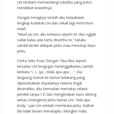
Uni terdiam memandangi tubuhku yang polos
mendekat kearahnya.
Dengan tenagnya seolah aku berpakaian
lengkap kudekati Uni dan sekali lagi memohon
maaf.
“Maaf ya Uni, aku terbiasa seperti ini. Aku nggak
sadar kalau ada tamu dirumha ini,” kataku
sambil berdiri didepan pintu mau menutup daun
pintu.
Cerita Seks Puas Dengan Tiba-tiba seperti
tersadar Uni bergegas meninggalkanku sambil
berkata “i…i…iya , tidak apa-apa…..”. Dia
langsung masuk ke kamar belakang yang
diperuntukkan kepadanya selama tingal
dirumahku. Aku kemudian memakai celana
pendek tanpa CD dan mengenakan kaos oblong
lantas smengetok pintu kamar Uni. “Ada apa
Andy,” ujar Uni setelah membuka pintu. Kulihat
dia tidak berani menatapku. Mungkin malu.