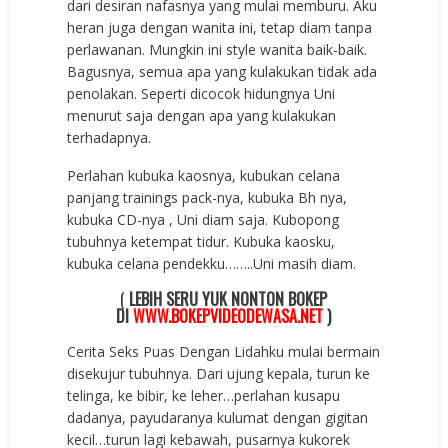
dari desiran nafasnya yang mulai memburu. Aku
heran juga dengan wanita ini, tetap diam tanpa
perlawanan. Mungkin ini style wanita baik-baik.
Bagusnya, semua apa yang kulakukan tidak ada
penolakan. Seperti dicocok hidungnya Uni
menurut saja dengan apa yang kulakukan
terhadapnya.
Perlahan kubuka kaosnya, kubukan celana
panjang trainings pack-nya, kubuka Bh nya,
kubuka CD-nya , Uni diam saja. Kubopong
tubuhnya ketempat tidur. Kubuka kaosku,
kubuka celana pendekku……..Uni masih diam.
(
LEBIH SERU YUK NONTON BOKEP
DI
WWW.BOKEPVIDEODEWASA.NET
)
Cerita Seks Puas Dengan Lidahku mulai bermain
disekujur tubuhnya. Dari ujung kepala, turun ke
telinga, ke bibir, ke leher…perlahan kusapu
dadanya, payudaranya kulumat dengan gigitan
kecil…turun lagi kebawah, pusarnya kukorek