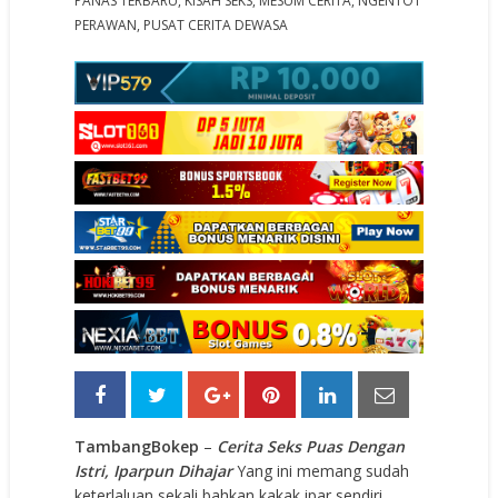
PANAS TERBARU
,
KISAH SEKS
,
MESUM CERITA
,
NGENTOT
PERAWAN
,
PUSAT CERITA DEWASA
TambangBokep
–
Cerita Seks Puas Dengan
Istri, Iparpun Dihajar
Yang ini memang sudah
keterlaluan sekali bahkan kakak ipar sendiri