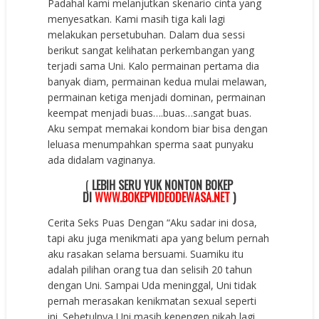
Padahal kami melanjutkan skenario cinta yang
menyesatkan. Kami masih tiga kali lagi
melakukan persetubuhan. Dalam dua sessi
berikut sangat kelihatan perkembangan yang
terjadi sama Uni. Kalo permainan pertama dia
banyak diam, permainan kedua mulai melawan,
permainan ketiga menjadi dominan, permainan
keempat menjadi buas….buas…sangat buas.
Aku sempat memakai kondom biar bisa dengan
leluasa menumpahkan sperma saat punyaku
ada didalam vaginanya.
(
LEBIH SERU YUK NONTON BOKEP
DI
WWW.BOKEPVIDEODEWASA.NET
)
Cerita Seks Puas Dengan “Aku sadar ini dosa,
tapi aku juga menikmati apa yang belum pernah
aku rasakan selama bersuami. Suamiku itu
adalah pilihan orang tua dan selisih 20 tahun
dengan Uni. Sampai Uda meninggal, Uni tidak
pernah merasakan kenikmatan sexual seperti
ini. Sebetulnya Uni masih kepengen nikah lagi