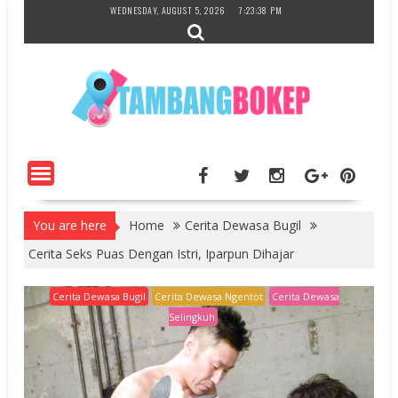
Skip
WEDNESDAY, AUGUST 5, 2026
7:23:40 PM
to
content
You are here
Home
Cerita Dewasa Bugil
Cerita Seks Puas Dengan Istri, Iparpun Dihajar
Cerita Dewasa Bugil
Cerita Dewasa Ngentot
Cerita Dewasa
Selingkuh