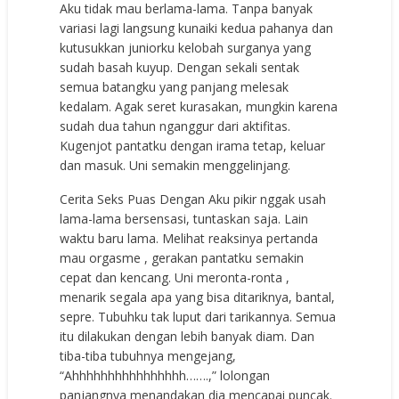
Aku tidak mau berlama-lama. Tanpa banyak
variasi lagi langsung kunaiki kedua pahanya dan
kutusukkan juniorku kelobah surganya yang
sudah basah kuyup. Dengan sekali sentak
semua batangku yang panjang melesak
kedalam. Agak seret kurasakan, mungkin karena
sudah dua tahun nganggur dari aktifitas.
Kugenjot pantatku dengan irama tetap, keluar
dan masuk. Uni semakin menggelinjang.
Cerita Seks Puas Dengan Aku pikir nggak usah
lama-lama bersensasi, tuntaskan saja. Lain
waktu baru lama. Melihat reaksinya pertanda
mau orgasme , gerakan pantatku semakin
cepat dan kencang. Uni meronta-ronta ,
menarik segala apa yang bisa ditariknya, bantal,
sepre. Tubuhku tak luput dari tarikannya. Semua
itu dilakukan dengan lebih banyak diam. Dan
tiba-tiba tubuhnya mengejang,
“Ahhhhhhhhhhhhhhhh…….,” lolongan
panjangnya menandakan dia mencapai puncak.