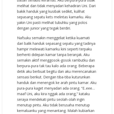
basah sehabis keramas. Aku berpura-pura tidak
melihat dan tidak menyadari kehadiran Uni. Dari
bakik handuk yang kusibak sedikit, kulihat
sepasang sepatu kets melintas kamarku. Aku
yakin Uni pasti melihat tubuhku yang polos
dengan junior yang tegak berdiri.
Nafsuku semakin menggeliat ketika kuamati
dari balik handuk sepasang sepatu yang tadinya
hampir melewati kamarku kini seperti terpaku
berhenti didepan kamar tanpa beranjak. Aku
semakin aktif menggosok-gosok rambutku dan
berpura-pura tak tau kalo ada orang. Beberapa
detik aku berbuat begitu dan aku merencanakan
sensasi berikut. Dengan tiba-tiba kuturunkan
handuk dan menengok ke arah pintu kamar. Aku
pura-pura kaget menyadari ada orang. “E..eee…
maaf Uni, aku kira nggak ada orang,” kataku
seraya mendekati pintu seolah-olah ingin
menutup pintu. Aku tidak berusaha menutup
kemaluanku yang menantang. Malah kubiarkan