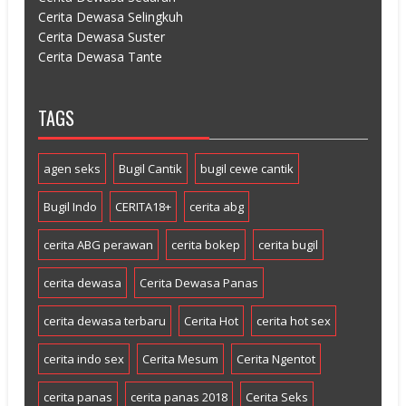
Cerita Dewasa Selingkuh
Cerita Dewasa Suster
Cerita Dewasa Tante
TAGS
agen seks
Bugil Cantik
bugil cewe cantik
Bugil Indo
CERITA18+
cerita abg
cerita ABG perawan
cerita bokep
cerita bugil
cerita dewasa
Cerita Dewasa Panas
cerita dewasa terbaru
Cerita Hot
cerita hot sex
cerita indo sex
Cerita Mesum
Cerita Ngentot
cerita panas
cerita panas 2018
Cerita Seks