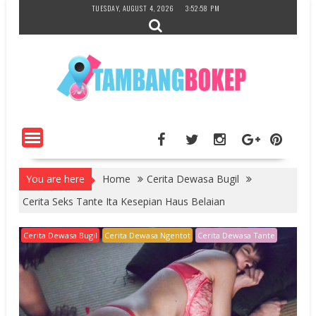
Skip
TUESDAY, AUGUST 4, 2026
3:52:59 PM
to
content
You are here
Home
Cerita Dewasa Bugil
Cerita Seks Tante Ita Kesepian Haus Belaian
Cerita Dewasa Bugil
Cerita Dewasa Ngentot
Cerita Dewasa Tante