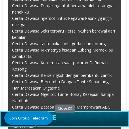
Cerita Dewasa Di ajak ngentot pertama oleh tetangga
nenek ku
Cerita Dewasa ngentot untuk Pegawai Pabrik yg ingin
naik gaji
Cerita Dewasa Seks terbaru Perselinkuhan berawal dari
kenalan
Cerita Dewasa tante nakal hobi goda suami orang
Cerita Dewasa Nikmatnya hisapan Lubang Memek ibu
sahabat ku
Cerita Dewasa Kenikmatan saat pacaran Di Rumah
Kosong
Cerita Dewasa Berselingkuh dengan pembantu cantik
Cerita Dewasa Bercumbu Dengan Tante Sepanjang
Hari Merasakan Orgasme
Cerita Dewasa Ngentot Tante Bohay Kesepian Sampai
Nambah
Cerita Dewasa Betapa Nikmatnya Memprawani ABG
Close (X)
tetangga
Join Group Telegram
Cerita Dewasa Sekali Mendayung Dua Memek
Kudapatkan