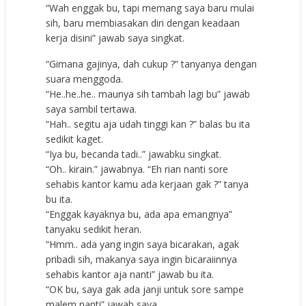
“Wah enggak bu, tapi memang saya baru mulai
sih, baru membiasakan diri dengan keadaan
kerja disini” jawab saya singkat.
“Gimana gajinya, dah cukup ?” tanyanya dengan
suara menggoda.
“He..he..he.. maunya sih tambah lagi bu” jawab
saya sambil tertawa.
“Hah.. segitu aja udah tinggi kan ?” balas bu ita
sedikit kaget.
“Iya bu, becanda tadi..” jawabku singkat.
“Oh.. kirain.” jawabnya. “Eh rian nanti sore
sehabis kantor kamu ada kerjaan gak ?” tanya
bu ita.
“Enggak kayaknya bu, ada apa emangnya”
tanyaku sedikit heran.
“Hmm.. ada yang ingin saya bicarakan, agak
pribadi sih, makanya saya ingin bicaraiinnya
sehabis kantor aja nanti” jawab bu ita.
“OK bu, saya gak ada janji untuk sore sampe
malem nanti” jawab saya.