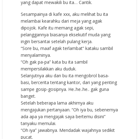
yang dapat mewakili bu ita… Cantik.
Sesampainya di kafe xxx, aku melihat bu ita
melambai kearahku dari meja yang agak
dipojok. Kafe itu memang agak sepi,
pelanggannya biasanya eksekutif muda yang
ingin bersantai setelah pulang kerja.
“Sore bu, maaf agak terlambat” kataku sambil
menyalaminya.
“Oh gak pa-pa” kata bu ita sambil
mempersilakkan aku duduk.
Selanjutnya aku dan bu ita mengobrol basa-
basi, bercerita tentang kantor, dari yang penting
sampe gosip-gosipnya. He..he..he.. gak guna
banget.
Setelah beberapa lama akhirnya aku
mengajukan pertanyaan. “Oh iya bu, sebenernya
ada apa ya mengajak saya bertemu disini”
tanyaku memulai.
“Oh iya” jawabnya. Mendadak wajahnya sedikit
pucat.