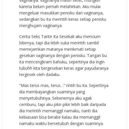
vaginanya. Vaginanya masih seret, mungkin
karena belum pernah melahirkan. Aku mulai
mengeluar masukkan penisku dari vaginanya,
sedangkan bu ita merintih keras setiap penisku
menghujam vaginanya.
Cerita Seks Tante Ita Sesekali aku mencium
bibirnya, tapi dia lebih suka merintih sambil
memejamkan matanya menikmati setiap
gesekan vaginanya dengan penisku. Tangan bu
ita mencengkram bahuku, sepertinya dia ingin
tubuhh kita bergesekan keras agar payudaranya
tergesek oleh dadaku.
“Mas terus mas, terus…” rintih bu ita. Sepertinya
dia membayangkan suaminya yang
menyetubuhinya. Sebenernya aku agak
cemburu, tapi aku pikir-pikir lebih baik daripada
dia merintih memanggil namaku, nanti dia
kebiasaan bisa berabe kalau dia memanggil
namaku waktu bersetubuh dengan suaminya.