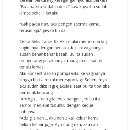
Setelah berkurang ketegangannya, aku berkata
“Bu apa kita sudahin dulu ? kayaknya ibu sudah
lemas sekali.” kataku.
“Gak pa-pa rian, aku pengen sperma kamu,
terusin aja.” jawab bu ita.
Cerita Seks Tante Ita Aku mulai memompa lagi
vaginanya dengan penisku. Kali ini vaginanya
sudah benar-benar basah. Bu ita sudah
mengurangi gerakannya, mungkin dia sudah
terlalu lemas.
Aku konsentrasikan pompaanku ke vaginanya
hingga bu ita mulai merespon lagi. Sebenarnya
aku sudah dikit lagi ejakulasi saat bu ita tiba-tiba
berteriak kencang
“Arrrhgh….. rian gila enak banget” jeri bu ita
sambil menjepit tubuhku dengan kedua
pahanya.
“Adu gila rian…. aku dah 3 kali keluar kamu
belum keluar juga. Ayo dong rian, aku cari