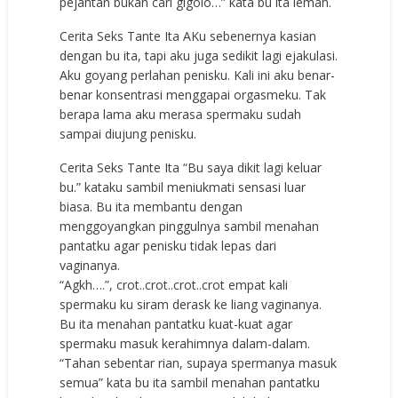
pejantan bukan cari gigolo…” kata bu ita lemah.
Cerita Seks Tante Ita AKu sebenernya kasian
dengan bu ita, tapi aku juga sedikit lagi ejakulasi.
Aku goyang perlahan penisku. Kali ini aku benar-
benar konsentrasi menggapai orgasmeku. Tak
berapa lama aku merasa spermaku sudah
sampai diujung penisku.
Cerita Seks Tante Ita “Bu saya dikit lagi keluar
bu.” kataku sambil meniukmati sensasi luar
biasa. Bu ita membantu dengan
menggoyangkan pinggulnya sambil menahan
pantatku agar penisku tidak lepas dari
vaginanya.
“Agkh….”, crot..crot..crot..crot empat kali
spermaku ku siram derask ke liang vaginanya.
Bu ita menahan pantatku kuat-kuat agar
spermaku masuk kerahimnya dalam-dalam.
“Tahan sebentar rian, supaya spermanya masuk
semua” kata bu ita sambil menahan pantatku