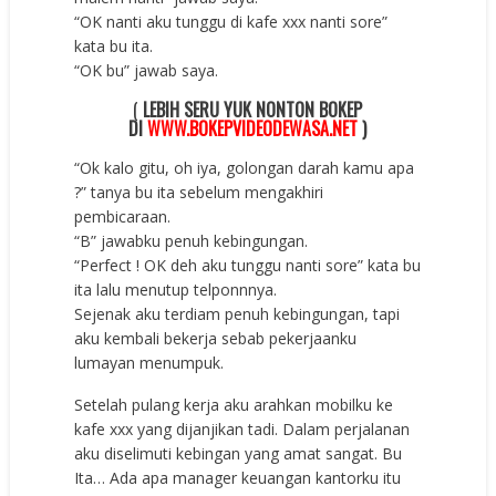
“OK nanti aku tunggu di kafe xxx nanti sore”
kata bu ita.
“OK bu” jawab saya.
(
LEBIH SERU YUK NONTON BOKEP
DI
WWW.BOKEPVIDEODEWASA.NET
)
“Ok kalo gitu, oh iya, golongan darah kamu apa
?” tanya bu ita sebelum mengakhiri
pembicaraan.
“B” jawabku penuh kebingungan.
“Perfect ! OK deh aku tunggu nanti sore” kata bu
ita lalu menutup telponnnya.
Sejenak aku terdiam penuh kebingungan, tapi
aku kembali bekerja sebab pekerjaanku
lumayan menumpuk.
Setelah pulang kerja aku arahkan mobilku ke
kafe xxx yang dijanjikan tadi. Dalam perjalanan
aku diselimuti kebingan yang amat sangat. Bu
Ita… Ada apa manager keuangan kantorku itu