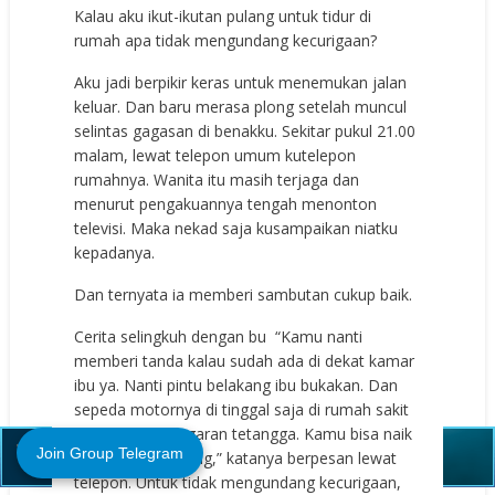
Kalau aku ikut-ikutan pulang untuk tidur di
rumah apa tidak mengundang kecurigaan?
Aku jadi berpikir keras untuk menemukan jalan
keluar. Dan baru merasa plong setelah muncul
selintas gagasan di benakku. Sekitar pukul 21.00
malam, lewat telepon umum kutelepon
rumahnya. Wanita itu masih terjaga dan
menurut pengakuannya tengah menonton
televisi. Maka nekad saja kusampaikan niatku
kepadanya.
Dan ternyata ia memberi sambutan cukup baik.
Cerita selingkuh dengan bu “Kamu nanti
memberi tanda kalau sudah ada di dekat kamar
ibu ya. Nanti pintu belakang ibu bukakan. Dan
sepeda motornya di tinggal saja di rumah sakit
Close (X)
biar tidak kedengaran tetangga. Kamu bisa naik
Join Group Telegram
becak untuk pulang,” katanya berpesan lewat
telepon. Untuk tidak mengundang kecurigaan,