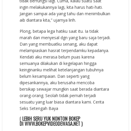
tidak berfungsi lagi. Cuma, kalau suatu saat
ingin melakukannya lagi, kita harus hati-hati.
Jangan sampai ada yang tahu dan menimbulkan
aib diantara kita,” ujarnya lirih.
Plong, betapa lega hatiku saat itu. Ia tidak
marah dan menyesal dgn yang baru saja terjadi.
Dan yang membuatku senang, aku dapat
melampiaskan hasrat terpendamku kepadanya.
Kendati aku merasa belum puas karena
semuanya dilakukan di kegelapan hingga
keinginanku melihat ketelanjangan tubuhnya
belum kesampaian. Dan seperti yang
dipesankannya, aku berusaha mencoba
bersikap sewajar mungkin saat berada diantara
orang-orang. Seolah tidak pernah terjadi
sesuatu yang luar biasa diantara kami. Cerita
Seks Setengah Baya
(
LEBIH SERU YUK NONTON BOKEP
DI WWW.BOKEPVIDEODEWASA.NET )