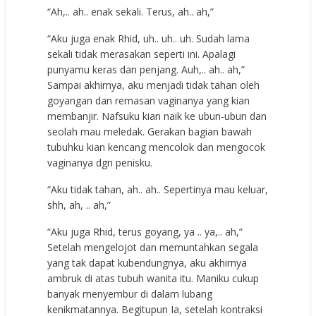
“Ah,.. ah.. enak sekali. Terus, ah.. ah,”
“Aku juga enak Rhid, uh.. uh.. uh. Sudah lama
sekali tidak merasakan seperti ini. Apalagi
punyamu keras dan penjang. Auh,.. ah.. ah,”
Sampai akhirnya, aku menjadi tidak tahan oleh
goyangan dan remasan vaginanya yang kian
membanjir. Nafsuku kian naik ke ubun-ubun dan
seolah mau meledak. Gerakan bagian bawah
tubuhku kian kencang mencolok dan mengocok
vaginanya dgn penisku.
“Aku tidak tahan, ah.. ah.. Sepertinya mau keluar,
shh, ah, .. ah,”
“Aku juga Rhid, terus goyang, ya .. ya,.. ah,”
Setelah mengelojot dan memuntahkan segala
yang tak dapat kubendungnya, aku akhirnya
ambruk di atas tubuh wanita itu. Maniku cukup
banyak menyembur di dalam lubang
kenikmatannya. Begitupun Ia, setelah kontraksi