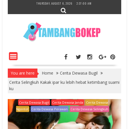
Skip
THURSDAY, AUGUST 6, 2026
2:37:01 AM
to
content
You are here
Home
Cerita Dewasa Bugil
Cerita Selingkuh Kakak ipar ku lebih hebat ketimbang suami
ku
Cerita Dewasa Bugil
Cerita Dewasa Janda
Cerita Dewasa
Ngentot
Cerita Dewasa Perawan
Cerita Dewasa Selingkuh