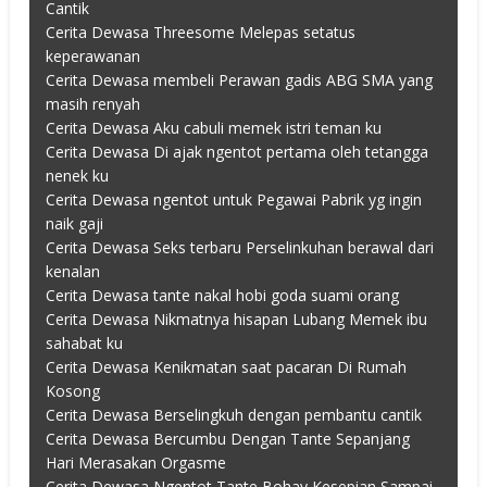
Cantik
Cerita Dewasa Threesome Melepas setatus
keperawanan
Cerita Dewasa membeli Perawan gadis ABG SMA yang
masih renyah
Cerita Dewasa Aku cabuli memek istri teman ku
Cerita Dewasa Di ajak ngentot pertama oleh tetangga
nenek ku
Cerita Dewasa ngentot untuk Pegawai Pabrik yg ingin
naik gaji
Cerita Dewasa Seks terbaru Perselinkuhan berawal dari
kenalan
Cerita Dewasa tante nakal hobi goda suami orang
Cerita Dewasa Nikmatnya hisapan Lubang Memek ibu
sahabat ku
Cerita Dewasa Kenikmatan saat pacaran Di Rumah
Kosong
Cerita Dewasa Berselingkuh dengan pembantu cantik
Cerita Dewasa Bercumbu Dengan Tante Sepanjang
Hari Merasakan Orgasme
Cerita Dewasa Ngentot Tante Bohay Kesepian Sampai