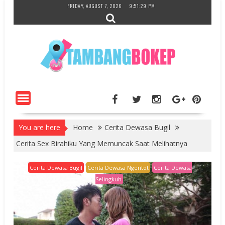
Skip
FRIDAY, AUGUST 7, 2026
9:51:30 PM
to
content
You are here
Home
Cerita Dewasa Bugil
Cerita Sex Birahiku Yang Memuncak Saat Melihatnya
Cerita Dewasa Bugil
Cerita Dewasa Ngentot
Cerita Dewasa
Selingkuh