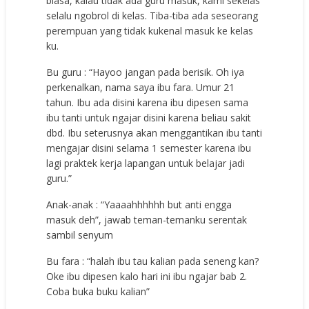
biasa, kalau tidak ada guru masuk, kami sekelas
selalu ngobrol di kelas. Tiba-tiba ada seseorang
perempuan yang tidak kukenal masuk ke kelas
ku.
Bu guru : “Hayoo jangan pada berisik. Oh iya
perkenalkan, nama saya ibu fara. Umur 21
tahun. Ibu ada disini karena ibu dipesen sama
ibu tanti untuk ngajar disini karena beliau sakit
dbd. Ibu seterusnya akan menggantikan ibu tanti
mengajar disini selama 1 semester karena ibu
lagi praktek kerja lapangan untuk belajar jadi
guru.”
Anak-anak : “Yaaaahhhhhh but anti engga
masuk deh”, jawab teman-temanku serentak
sambil senyum
Bu fara : “halah ibu tau kalian pada seneng kan?
Oke ibu dipesen kalo hari ini ibu ngajar bab 2.
Coba buka buku kalian”