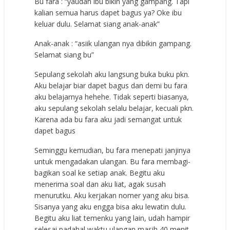
Bu fara : “yaudah ibu bikin yang gampang. Tapi
kalian semua harus dapet bagus ya? Oke ibu
keluar dulu. Selamat siang anak-anak”
Anak-anak : “asiik ulangan nya dibikin gampang.
Selamat siang bu”
Sepulang sekolah aku langsung buka buku pkn.
Aku belajar biar dapet bagus dan demi bu fara
aku belajarnya hehehe. Tidak seperti biasanya,
aku sepulang sekolah selalu belajar, kecuali pkn.
Karena ada bu fara aku jadi semangat untuk
dapet bagus
Seminggu kemudian, bu fara menepati janjinya
untuk mengadakan ulangan. Bu fara membagi-
bagikan soal ke setiap anak. Begitu aku
menerima soal dan aku liat, agak susah
menurutku. Aku kerjakan nomer yang aku bisa.
Sisanya yang aku engga bisa aku lewatin dulu.
Begitu aku liat temenku yang lain, udah hampir
selesai padahal waktu ulangan masih 40 menit