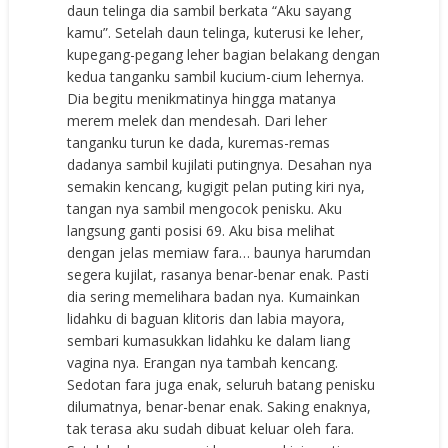
daun telinga dia sambil berkata “Aku sayang
kamu”. Setelah daun telinga, kuterusi ke leher,
kupegang-pegang leher bagian belakang dengan
kedua tanganku sambil kucium-cium lehernya.
Dia begitu menikmatinya hingga matanya
merem melek dan mendesah. Dari leher
tanganku turun ke dada, kuremas-remas
dadanya sambil kujilati putingnya. Desahan nya
semakin kencang, kugigit pelan puting kiri nya,
tangan nya sambil mengocok penisku. Aku
langsung ganti posisi 69. Aku bisa melihat
dengan jelas memiaw fara… baunya harumdan
segera kujilat, rasanya benar-benar enak. Pasti
dia sering memelihara badan nya. Kumainkan
lidahku di baguan klitoris dan labia mayora,
sembari kumasukkan lidahku ke dalam liang
vagina nya. Erangan nya tambah kencang.
Sedotan fara juga enak, seluruh batang penisku
dilumatnya, benar-benar enak. Saking enaknya,
tak terasa aku sudah dibuat keluar oleh fara.