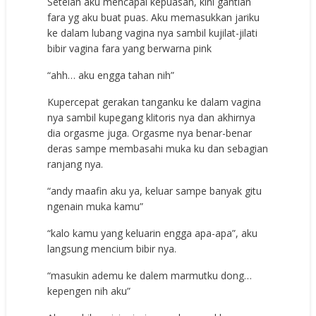
Setelah aku mencapai kepuasan, kini gantian
fara yg aku buat puas. Aku memasukkan jariku
ke dalam lubang vagina nya sambil kujilat-jilati
bibir vagina fara yang berwarna pink
“ahh… aku engga tahan nih”
Kupercepat gerakan tanganku ke dalam vagina
nya sambil kupegang klitoris nya dan akhirnya
dia orgasme juga. Orgasme nya benar-benar
deras sampe membasahi muka ku dan sebagian
ranjang nya.
“andy maafin aku ya, keluar sampe banyak gitu
ngenain muka kamu”
“kalo kamu yang keluarin engga apa-apa”, aku
langsung mencium bibir nya.
“masukin ademu ke dalem marmutku dong…
kepengen nih aku”