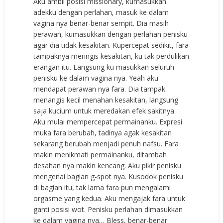
Aku ambil posisi missionary, kumasukkan
adekku dengan perlahan, masuk ke dalam
vagina nya benar-benar sempit. Dia masih
perawan, kumasukkan dengan perlahan penisku
agar dia tidak kesakitan. Kupercepat sedikit, fara
tampaknya meringis kesakitan, ku tak perdulikan
erangan itu. Langsung ku masukkan seluruh
penisku ke dalam vagina nya. Yeah aku
mendapat perawan nya fara. Dia tampak
menangis kecil menahan kesakitan, langsung
saja kucium untuk meredakan efek sakitnya.
Aku mulai mempercepat permainanku. Expresi
muka fara berubah, tadinya agak kesakitan
sekarang berubah menjadi penuh nafsu. Fara
makin menikmati permainanku, ditambah
desahan nya makin kencang. Aku pikir penisku
mengenai bagian g-spot nya. Kusodok penisku
di bagian itu, tak lama fara pun mengalami
orgasme yang kedua. Aku mengajak fara untuk
ganti posisi wot. Penisku perlahan dimasukkan
ke dalam vagina nya… Bless, benar-benar