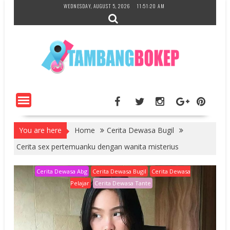
Skip
WEDNESDAY, AUGUST 5, 2026
11:51:21 AM
to
content
You are here
Home
Cerita Dewasa Bugil
Cerita sex pertemuanku dengan wanita misterius
Cerita Dewasa Abg
Cerita Dewasa Bugil
Cerita Dewasa
Pelajar
Cerita Dewasa Tante