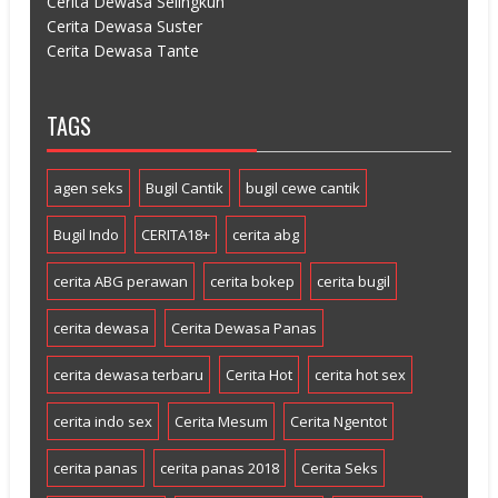
Cerita Dewasa Selingkuh
Cerita Dewasa Suster
Cerita Dewasa Tante
TAGS
agen seks
Bugil Cantik
bugil cewe cantik
Bugil Indo
CERITA18+
cerita abg
cerita ABG perawan
cerita bokep
cerita bugil
cerita dewasa
Cerita Dewasa Panas
cerita dewasa terbaru
Cerita Hot
cerita hot sex
cerita indo sex
Cerita Mesum
Cerita Ngentot
cerita panas
cerita panas 2018
Cerita Seks