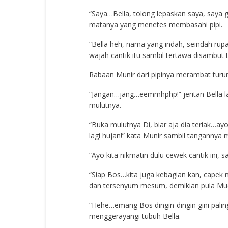
“Saya…Bella, tolong lepaskan saya, saya g
matanya yang menetes membasahi pipi.
“Bella heh, nama yang indah, seindah rup
wajah cantik itu sambil tertawa disambut
Rabaan Munir dari pipinya merambat turun 
“Jangan…jang…eemmhphp!” jeritan Bella l
mulutnya.
“Buka mulutnya Di, biar aja dia teriak…ayo
lagi hujan!” kata Munir sambil tangannya 
“Ayo kita nikmatin dulu cewek cantik ini, 
“Siap Bos…kita juga kebagian kan, capek n
dan tersenyum mesum, demikian pula Much
“Hehe…emang Bos dingin-dingin gini palin
menggerayangi tubuh Bella.