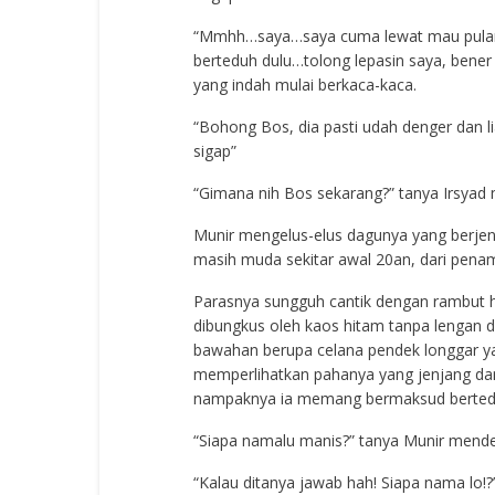
“Mmhh…saya…saya cuma lewat mau pulang k
berteduh dulu…tolong lepasin saya, bener 
yang indah mulai berkaca-kaca.
“Bohong Bos, dia pasti udah denger dan li
sigap”
“Gimana nih Bos sekarang?” tanya Irsyad
Munir mengelus-elus dagunya yang berjen
masih muda sekitar awal 20an, dari penam
Parasnya sungguh cantik dengan rambut h
dibungkus oleh kaos hitam tanpa lengan di
bawahan berupa celana pendek longgar ya
memperlihatkan pahanya yang jenjang dan
nampaknya ia memang bermaksud berted
“Siapa namalu manis?” tanya Munir mendek
“Kalau ditanya jawab hah! Siapa nama lo!?