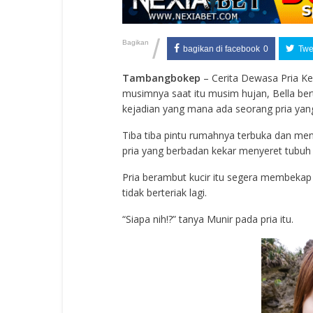
/
Bagikan
bagikan di facebook
0
Twee
Tambangbokep
– Cerita Dewasa Pria Ke
musimnya saat itu musim hujan, Bella ber
kejadian yang mana ada seorang pria yang
Tiba tiba pintu rumahnya terbuka dan me
pria yang berbadan kekar menyeret tubu
Pria berambut kucir itu segera membekap
tidak berteriak lagi.
“Siapa nih!?” tanya Munir pada pria itu.