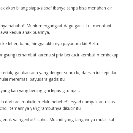
ak akan bilang siapa-siapa” ibanya tanpa bisa menahan air
anya hahaha!” Munir mengangkat dagu gadis itu, menatapi
 tawa kedua anak buahnya.
ke leher, bahu, hingga akhirnya payudara kiri Bella.
angsung terhambat karena si pria berkucir kembali membekap
 teriak, ga akan ada yang denger suara lu, daerah ini sepi dan
mulai meremasi payudara gadis itu.
sayang kan yang bening gini lepas gitu aja…
ih dari tadi mukulin melulu hehehe!” Irsyad nampak antusias
di, temannya yang rambutnya dikucir itu.
g enak ya ngentot!” sahut Muchdi yang tangannya mulai ikut