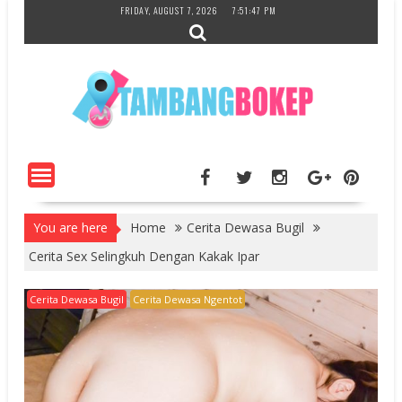
Skip
FRIDAY, AUGUST 7, 2026
7:51:48 PM
to
content
You are here
Home
Cerita Dewasa Bugil
Cerita Sex Selingkuh Dengan Kakak Ipar
Cerita Dewasa Bugil
Cerita Dewasa Ngentot