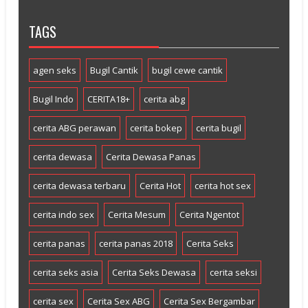
TAGS
agen seks
Bugil Cantik
bugil cewe cantik
Bugil Indo
CERITA18+
cerita abg
cerita ABG perawan
cerita bokep
cerita bugil
cerita dewasa
Cerita Dewasa Panas
cerita dewasa terbaru
Cerita Hot
cerita hot sex
cerita indo sex
Cerita Mesum
Cerita Ngentot
cerita panas
cerita panas 2018
Cerita Seks
cerita seks asia
Cerita Seks Dewasa
cerita seksi
cerita sex
Cerita Sex ABG
Cerita Sex Bergambar