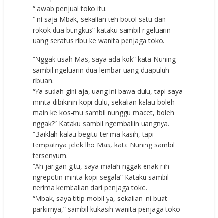
“jawab penjual toko itu.
“Ini saja Mbak, sekalian teh botol satu dan
rokok dua bungkus” kataku sambil ngeluarin
uang seratus ribu ke wanita penjaga toko.
“Nggak usah Mas, saya ada kok” kata Nuning
sambil ngeluarin dua lembar uang duapuluh
ribuan.
“Ya sudah gini aja, uang ini bawa dulu, tapi saya
minta dibikinin kopi dulu, sekalian kalau boleh
main ke kos-mu sambil nunggu macet, boleh
nggak?” Kataku sambil ngembaliin uangnya.
“Baiklah kalau begitu terima kasih, tapi
tempatnya jelek lho Mas, kata Nuning sambil
tersenyum.
“Ah jangan gitu, saya malah nggak enak nih
ngrepotin minta kopi segala” Kataku sambil
nerima kembalian dari penjaga toko.
“Mbak, saya titip mobil ya, sekalian ini buat
parkirnya,” sambil kukasih wanita penjaga toko