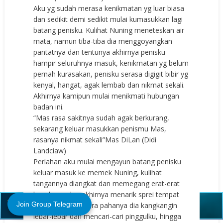
Aku yg sudah merasa kenikmatan yg luar biasa
dan sedikit demi sedikit mulai kumasukkan lagi
batang penisku. Kulihat Nuning meneteskan air
mata, namun tiba-tiba dia menggoyangkan
pantatnya dan tentunya akhirnya penisku
hampir seluruhnya masuk, kenikmatan yg belum
pernah kurasakan, penisku serasa digigit bibir yg
kenyal, hangat, agak lembab dan nikmat sekali.
Akhirnya kamipun mulai menikmati hubungan
badan ini.
“Mas rasa sakitnya sudah agak berkurang,
sekarang keluar masukkan penismu Mas,
rasanya nikmat sekali”Mas DiLan (Didi
Landciaw)
Perlahan aku mulai mengayun batang penisku
keluar masuk ke memek Nuning, kulihat
tangannya diangkat dan memegang erat-erat
Close (X)
kepalanya dan akhirnya menarik sprei tempat
Join Group Telegram
tidurnya, sementara pahanya dia kangkangin
lebar-lebar dan mencari-cari pinggulku, hingga