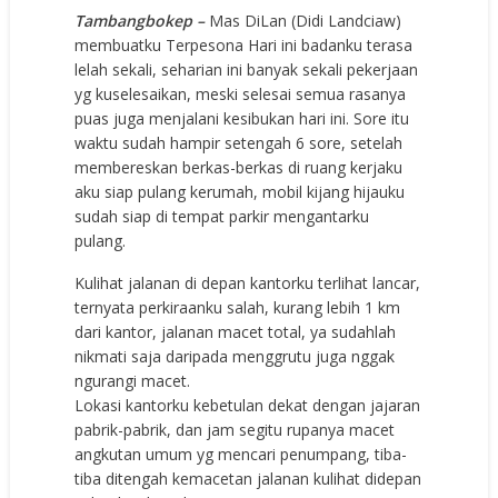
Tambangbokep
–
Mas DiLan (Didi Landciaw)
membuatku Terpesona Hari ini badanku terasa
lelah sekali, seharian ini banyak sekali pekerjaan
yg kuselesaikan, meski selesai semua rasanya
puas juga menjalani kesibukan hari ini. Sore itu
waktu sudah hampir setengah 6 sore, setelah
membereskan berkas-berkas di ruang kerjaku
aku siap pulang kerumah, mobil kijang hijauku
sudah siap di tempat parkir mengantarku
pulang.
Kulihat jalanan di depan kantorku terlihat lancar,
ternyata perkiraanku salah, kurang lebih 1 km
dari kantor, jalanan macet total, ya sudahlah
nikmati saja daripada menggrutu juga nggak
ngurangi macet.
Lokasi kantorku kebetulan dekat dengan jajaran
pabrik-pabrik, dan jam segitu rupanya macet
angkutan umum yg mencari penumpang, tiba-
tiba ditengah kemacetan jalanan kulihat didepan