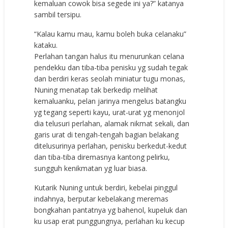
kemaluan cowok bisa segede ini ya?” katanya
sambil tersipu.
“Kalau kamu mau, kamu boleh buka celanaku”
kataku.
Perlahan tangan halus itu menurunkan celana
pendekku dan tiba-tiba penisku yg sudah tegak
dan berdiri keras seolah miniatur tugu monas,
Nuning menatap tak berkedip melihat
kemaluanku, pelan jarinya mengelus batangku
yg tegang seperti kayu, urat-urat yg menonjol
dia telusuri perlahan, alamak nikmat sekali, dan
garis urat di tengah-tengah bagian belakang
ditelusurinya perlahan, penisku berkedut-kedut
dan tiba-tiba diremasnya kantong pelirku,
sungguh kenikmatan yg luar biasa.
Kutarik Nuning untuk berdiri, kebelai pinggul
indahnya, berputar kebelakang meremas
bongkahan pantatnya yg bahenol, kupeluk dan
ku usap erat punggungnya, perlahan ku kecup