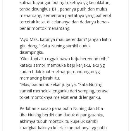
kulihat bayangan puting toketnya yg kecoklatan,
tanpa dibungkus BH, pahanya putih dan mulus
menantang, sementara pantatnya yang bahenol
tercetak ketat di celananya dan dadanya benar-
benar montok menantang.
“Ayo Mas, katanya mau berendam? Jangan liatin
gitu dong,” Kata Nuning sambil duduk
disampingku.
“Oke, tapi aku nggak bawa baju berendam nih,”
kataku sambil membuka baju kerjaku, aku yg
sudah tidak kuat melihat pemandangan yg
memancing birahi itu.
“Mas, badanmu kekar juga ya, “kata Nuning
sambil memeluk lenganku dari samping, terasa
toket montoknya melekat erat di lenganku.
Perlahan kuusap paha putih Nuning dan tiba-
tiba Nuning berdiri dan duduk di pangkuanku,
akhirnya tubuh montok itu kupeluk sambil
kuangkat kakinya kuletakkan pahanya yg putih,