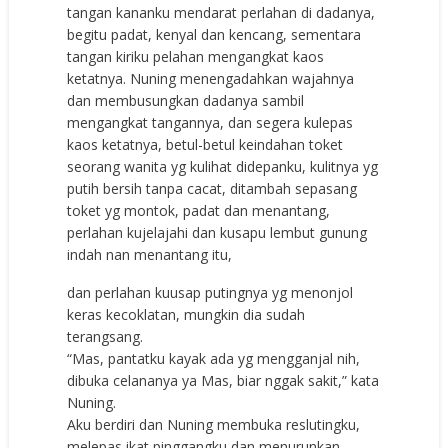
tangan kananku mendarat perlahan di dadanya,
begitu padat, kenyal dan kencang, sementara
tangan kiriku pelahan mengangkat kaos
ketatnya. Nuning menengadahkan wajahnya
dan membusungkan dadanya sambil
mengangkat tangannya, dan segera kulepas
kaos ketatnya, betul-betul keindahan toket
seorang wanita yg kulihat didepanku, kulitnya yg
putih bersih tanpa cacat, ditambah sepasang
toket yg montok, padat dan menantang,
perlahan kujelajahi dan kusapu lembut gunung
indah nan menantang itu,
dan perlahan kuusap putingnya yg menonjol
keras kecoklatan, mungkin dia sudah
terangsang.
“Mas, pantatku kayak ada yg mengganjal nih,
dibuka celananya ya Mas, biar nggak sakit,” kata
Nuning.
Aku berdiri dan Nuning membuka reslutingku,
melepas ikat pinggangku dan menurunkan