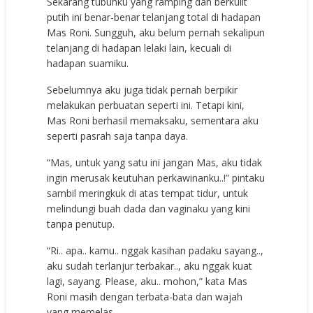
Sekarang tubuhku yang ramping dan berkulit
putih ini benar-benar telanjang total di hadapan
Mas Roni. Sungguh, aku belum pernah sekalipun
telanjang di hadapan lelaki lain, kecuali di
hadapan suamiku.
Sebelumnya aku juga tidak pernah berpikir
melakukan perbuatan seperti ini. Tetapi kini,
Mas Roni berhasil memaksaku, sementara aku
seperti pasrah saja tanpa daya.
“Mas, untuk yang satu ini jangan Mas, aku tidak
ingin merusak keutuhan perkawinanku..!” pintaku
sambil meringkuk di atas tempat tidur, untuk
melindungi buah dada dan vaginaku yang kini
tanpa penutup.
“Ri.. apa.. kamu.. nggak kasihan padaku sayang..,
aku sudah terlanjur terbakar.., aku nggak kuat
lagi, sayang. Please, aku.. mohon,” kata Mas
Roni masih dengan terbata-bata dan wajah
yang memelas.