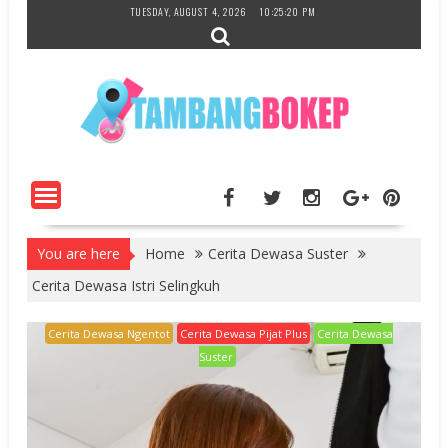
Skip
TUESDAY, AUGUST 4, 2026
10:25:21 PM
to
content
You are here
Home
Cerita Dewasa Suster
Cerita Dewasa Istri Selingkuh
Cerita Dewasa Ngentot
Cerita Dewasa Pijat Plus
Cerita Dewasa
Suster