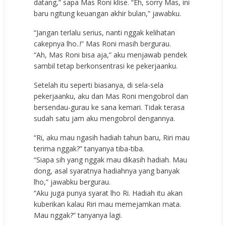
datang,” sapa Mas Roni klise. “Eh, sorry Mas, ini
baru ngitung keuangan akhir bulan,” jawabku.
“Jangan terlalu serius, nanti nggak kelihatan
cakepnya lho..!” Mas Roni masih bergurau.
“Ah, Mas Roni bisa aja,” aku menjawab pendek
sambil tetap berkonsentrasi ke pekerjaanku.
Setelah itu seperti biasanya, di sela-sela
pekerjaanku, aku dan Mas Roni mengobrol dan
bersendau-gurau ke sana kemari. Tidak terasa
sudah satu jam aku mengobrol dengannya.
“Ri, aku mau ngasih hadiah tahun baru, Riri mau
terima nggak?” tanyanya tiba-tiba.
“Siapa sih yang nggak mau dikasih hadiah. Mau
dong, asal syaratnya hadiahnya yang banyak
lho,” jawabku bergurau.
“Aku juga punya syarat lho Ri. Hadiah itu akan
kuberikan kalau Riri mau memejamkan mata.
Mau nggak?” tanyanya lagi.