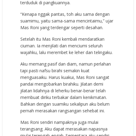
terduduk di pangkuannya.
“Kenapa nggak pantas, toh aku sama dengan
suamimu, yaitu sama-sama mencintaimu,” ujar
Mas Roni yang terdengar seperti desahan.
Setelah itu Mas Roni kembali mendaratkan
ciuman. Ia menjilati dan menciumi seluruh
wajahku, lalu merembet ke leher dan telingaku.
Aku memang pasif dan diam, namun perlahan
tapi pasti nafsu birahi semakin kuat
menguasaiku. Harus kuakui, Mas Roni sangat
pandai mengobarkan birahiku. Jilatan demi
jilatan lidahnya di leherku benar-benar telah
membuat diriku terbakar dalam kenikmatan.
Bahkan dengan suamiku sekalipun aku belum
pernah merasakan rangsangan sehebat ini.
Mas Roni sendiri nampaknya juga mulai
terangsang. Aku dapat merasakan napasnya
mulai terengah-engah. Sementara aku sendiri